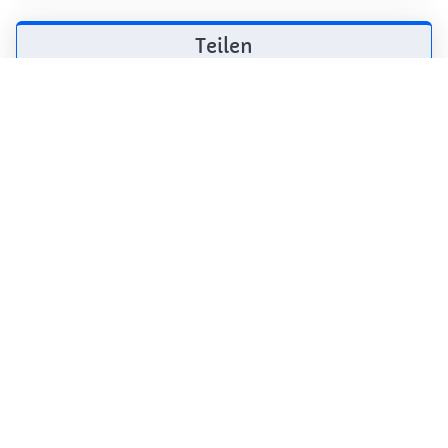
Teilen
Weitersagen! Teile diese Seite mit deinen
Freunden und deiner Familie.
tweet
teilen
pin it
teilen
teilen
mail
Wie wahrscheinlich ist es, dass du uns
weiterempfiehlst?
0
1
2
3
4
5
6
7
8
9
10