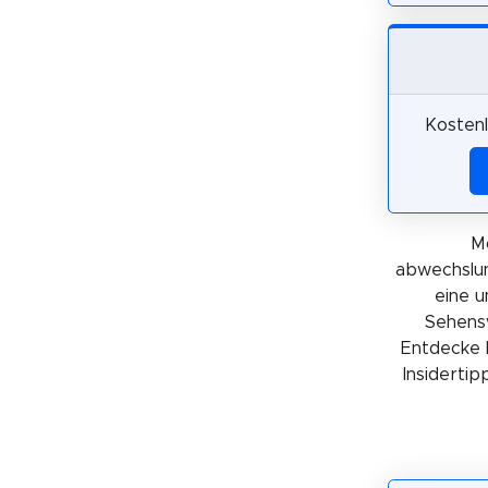
Kostenl
M
abwechslun
eine 
Sehensw
Entdecke 
Insidertip