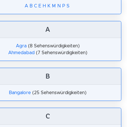
A
B
C
E
H
K
M
N
P
S
A
Agra
(8 Sehenswürdigkeiten)
Ahmedabad
(7 Sehenswürdigkeiten)
B
Bangalore
(25 Sehenswürdigkeiten)
C