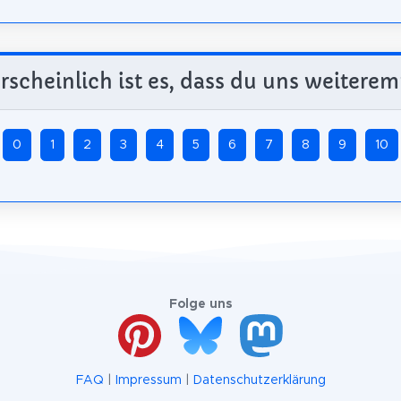
scheinlich ist es, dass du uns weiterem
0
1
2
3
4
5
6
7
8
9
10
Folge uns
FAQ
|
Impressum
|
Datenschutzerklärung