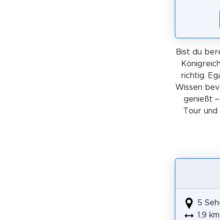
Bist du ber
Königreic
richtig. E
Wissen bev
genießt –
Tour und 
5 Seh
1,9 km