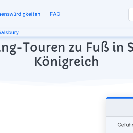
henswürdigkeiten
FAQ
Salisbury
ng-Touren zu Fuß in S
Königreich
Geführ