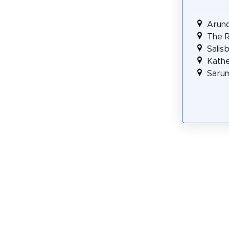
Arund
The R
Salis
Kathe
Sarum