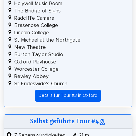
Holywell Music Room
The Bridge of Sighs
Radcliffe Camera
Brasenose College
Lincoln College
St Michael at the Northgate
New Theatre
Burton Taylor Studio
Oxford Playhouse
Worcester College
Rewley Abbey
St Frideswide's Church
Details für Tour #3 in Oxford
Selbst geführte Tour #4
7 Sehenswürdigkeiten
21 m