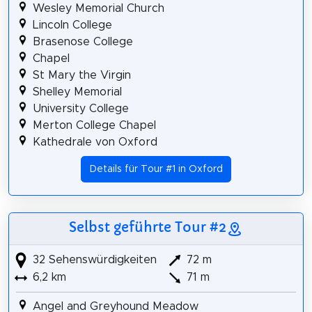
Wesley Memorial Church
Lincoln College
Brasenose College
Chapel
St Mary the Virgin
Shelley Memorial
University College
Merton College Chapel
Kathedrale von Oxford
Details für Tour #1 in Oxford
Selbst geführte Tour #2
32 Sehenswürdigkeiten
72 m
6,2 km
71 m
Angel and Greyhound Meadow