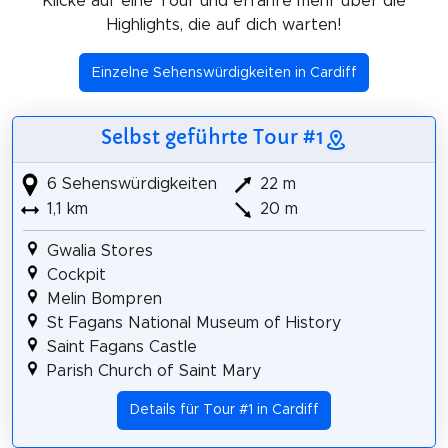
Klicke auf eine Tour und erfahre mehr über die
Highlights, die auf dich warten!
Einzelne Sehenswürdigkeiten in Cardiff
Selbst geführte Tour #1
6 Sehenswürdigkeiten
22 m
1,1 km
20 m
Gwalia Stores
Cockpit
Melin Bompren
St Fagans National Museum of History
Saint Fagans Castle
Parish Church of Saint Mary
Details für Tour #1 in Cardiff