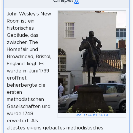
John Wesley's New
Room ist ein
historisches
Gebäude, das
zwischen The
Horsefair und
Broadmead, Bristol,
England, liegt. Es
wurde im Juni 1739
eröffnet,
beherbergte die
ersten
methodistischen
Gesellschaften und
wurde 1748
Joe D
/
CC BY-SA 1.0
erweitert. Als
ältestes eigens gebautes methodistisches