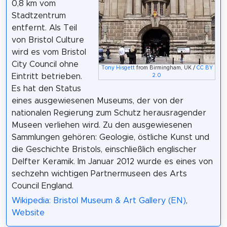
0,8 km vom
Stadtzentrum
entfernt. Als Teil
von Bristol Culture
wird es vom Bristol
City Council ohne
Tony Hisgett
from Birmingham, UK /
CC BY
Eintritt betrieben.
2.0
Es hat den Status
eines ausgewiesenen Museums, der von der
nationalen Regierung zum Schutz herausragender
Museen verliehen wird. Zu den ausgewiesenen
Sammlungen gehören: Geologie, östliche Kunst und
die Geschichte Bristols, einschließlich englischer
Delfter Keramik. Im Januar 2012 wurde es eines von
sechzehn wichtigen Partnermuseen des Arts
Council England.
Wikipedia: Bristol Museum & Art Gallery (EN)
,
Website