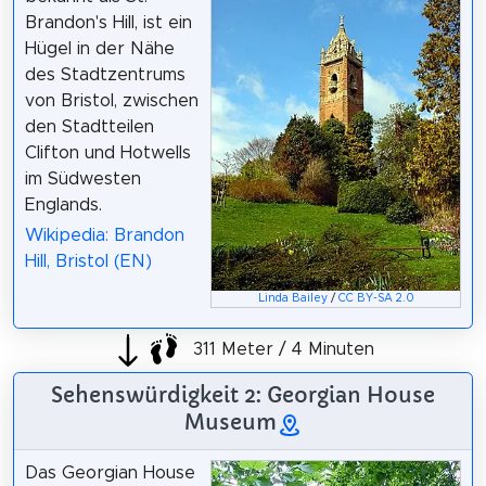
Brandon's Hill, ist ein
Hügel in der Nähe
des Stadtzentrums
von Bristol, zwischen
den Stadtteilen
Clifton und Hotwells
im Südwesten
Englands.
Wikipedia: Brandon
Hill, Bristol (EN)
Linda Bailey
/
CC BY-SA 2.0
311 Meter / 4 Minuten
Sehenswürdigkeit 2: Georgian House
Museum
Das Georgian House