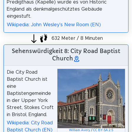
Predigthaus (Kapelle) wurde es von Historic
England als denkmalgeschütztes Gebäude
eingestuft.
Wikipedia: John Wesley's New Room (EN)
632 Meter / 8 Minuten
Sehenswürdigkeit 8: City Road Baptist
Church
Die City Road
Baptist Church ist
eine
Baptistengemeinde
in der Upper York
Street, Stokes Croft
in Bristol, England.
Wikipedia: City Road
Baptist Church (EN)
William Avery
/
CC BY-SA 2.5