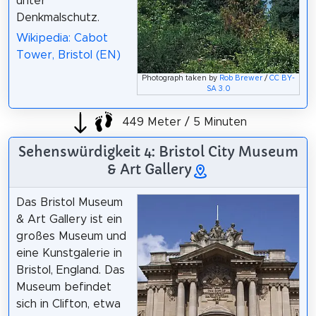
unter
Denkmalschutz.
Wikipedia: Cabot
Tower, Bristol (EN)
Photograph taken by
Rob Brewer
/
CC BY-
SA 3.0
449 Meter / 5 Minuten
Sehenswürdigkeit 4: Bristol City Museum
& Art Gallery
Das Bristol Museum
& Art Gallery ist ein
großes Museum und
eine Kunstgalerie in
Bristol, England. Das
Museum befindet
sich in Clifton, etwa