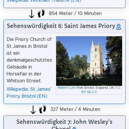
Wikipedia: Wickham Theatre (EN)
854 Meter / 10 Minuten
Sehenswürdigkeit 6: Saint James Priory
Die Priory Church of
St James in Bristol
ist ein
denkmalgeschütztes
Gebäude in
Horsefair in der
Whitson Street.
Robert Cutts
from Bristol, England, UK /
CC
Wikipedia: St James'
BY-SA 2.0
Priory, Bristol (EN)
327 Meter / 4 Minuten
Sehenswürdigkeit 7: John Wesley's
Chapel