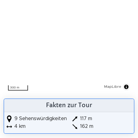
MapLibre
300 m
Fakten zur Tour
9 Sehenswürdigkeiten
117 m
4 km
162 m