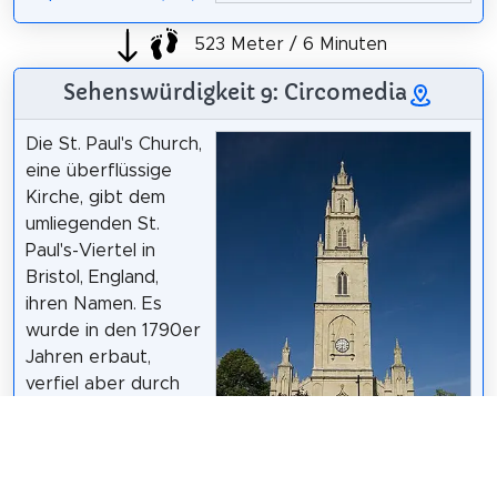
523 Meter / 6 Minuten
Sehenswürdigkeit 9: Circomedia
Die St. Paul's Church,
eine überflüssige
Kirche, gibt dem
umliegenden St.
Paul's-Viertel in
Bristol, England,
ihren Namen. Es
wurde in den 1790er
Jahren erbaut,
verfiel aber durch
seine Schließung im
Jahr 1988 in
Vergessenheit und
Verfall. Es ist in der