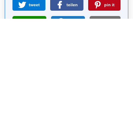
tweet
teilen
pin it
teilen
teilen
mail
Wie wahrscheinlich ist es, dass du uns
weiterempfiehlst?
0
1
2
3
4
5
6
7
8
9
10
Warum Visit Sights?
Selbst-geführte Sightseeing-Touren sind eine
kostenlose und sichere Alternative zu Bus-Touren.