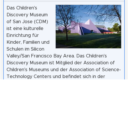
Das Children's
Discovery Museum
of San Jose (CDM)
ist eine kulturelle
Einrichtung für
Kinder, Familien und
Schulen im Silicon
Valley/San Francisco Bay Area. Das Children's
Discovery Museum ist Mitglied der Association of
Children's Museums und der Association of Science-
Technology Centers und befindet sich in der
Innenstadt von San Jose, Kalifornien, am Woz Way.
Die Straße ist nach Steve Wozniak benannt, dem
Mitbegründer von Apple Computer, dessen
Spitzname "Woz" ist. Wozniak war der größte
private Einzelspender während der ursprünglichen
Kapitalkampagne, mit der das Museum finanziert
wurde.