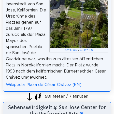
Innenstadt von San
Jose, Kalifornien. Die
Ursprünge des
Platzes gehen auf
das Jahr 1797
zurück, als der Plaza
Mayor des
spanischen Pueblo
XAtsukex
/
CC BY 3.0
de San José de
Guadalupe war, was ihn zum ältesten öffentlichen
Platz in Nordkalifornien macht. Der Platz wurde
1993 nach dem kalifornischen Bürgerrechtler César
Chávez umgewidmet.
Wikipedia: Plaza de César Chávez (EN)
581 Meter / 7 Minuten
Sehenswürdigkeit 4: San Jose Center for
the Performing Arts