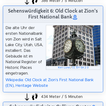
386 Meter / 5 Minuten
Sehenswürdigkeit 6: Old Clock at Zion's
First National Bank
Die alte Uhr der
ersten Nationalbank
von Zion wird in Salt
Lake City, Utah, USA,
installiert. Das
Gebäude ist im
National Register of
Historic Places
Ken Lund
/
CC BY-SA 2.0
eingetragen.
Wikipedia: Old Clock at Zion's First National Bank
(EN)
,
Heritage Website
434 Meter / 5 Minuten