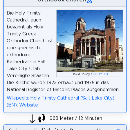
Die Holy Trinity
Cathedral, auch
bekannt als Holy
Trinity Greek
Orthodox Church, ist
eine griechisch-
orthodoxe
Kathedrale in Salt
Lake City, Utah,
David Jolley /
CC BY 3.0
Vereinigte Staaten.
Die Kirche wurde 1923 erbaut und 1975 in das
National Register of Historic Places aufgenommen.
Wikipedia: Holy Trinity Cathedral (Salt Lake City)
(EN)
,
Website
968 Meter / 12 Minuten