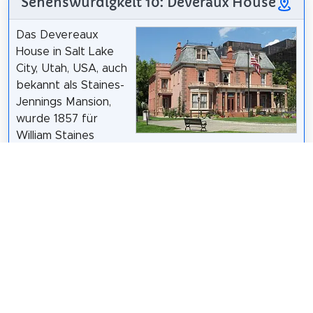
Sehenswürdigkeit 10: Deveraux House
Das Devereaux
House in Salt Lake
City, Utah, USA, auch
bekannt als Staines-
Jennings Mansion,
wurde 1857 für
William Staines
erbaut. Es wurde von William Paul entworfen. Das
Haus wurde von William Jennings, dem
Bürgermeister von Salt Lake City von 1882 bis 1885,
erweitert, wobei Paul wiederum als Architekt
fungierte. Devereaux war ein soziales Zentrum für
die Gegend von Salt Lake City und empfing hohe
Besucher. Brigham Youngs Sohn Joseph Angell
Young besaß das Haus für kurze Zeit.
Wikipedia: Devereaux House (Salt Lake City) (EN)