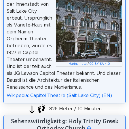
der Innenstadt von
Salt Lake City
erbaut. Ursprünglich
als Varieté-Haus mit
dem Namen
Orpheum Theater
betrieben, wurde es
1927 in Capitol
Theater umbenannt.
Marinainusa
/
CC BY-SA 4.0
Und ist derzeit auch
als JQ Lawson Capitol Theater bekannt. Und dieser
Baustil ist die Architektur der italienischen
Renaissance und des Manierismus.
Wikipedia: Capitol Theatre (Salt Lake City) (EN)
826 Meter / 10 Minuten
Sehenswürdigkeit 9: Holy Trinity Greek
Orthodox Church