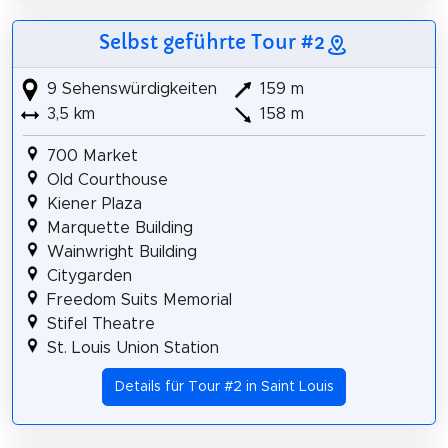
Selbst geführte Tour #2
9 Sehenswürdigkeiten
159 m
3,5 km
158 m
700 Market
Old Courthouse
Kiener Plaza
Marquette Building
Wainwright Building
Citygarden
Freedom Suits Memorial
Stifel Theatre
St. Louis Union Station
Details für Tour #2 in Saint Louis