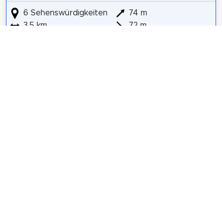
6 Sehenswürdigkeiten
74 m
3,5 km
72 m
Central Baptist Church
International Photography Hall of Fame and
Museum
Fox Theatre
Contemporary Art Museum
Powell Symphony Hall
Saint Alphonsus Church
Details für Tour #4 in Saint Louis
Teilen
Weitersagen! Teile diese Seite mit deinen