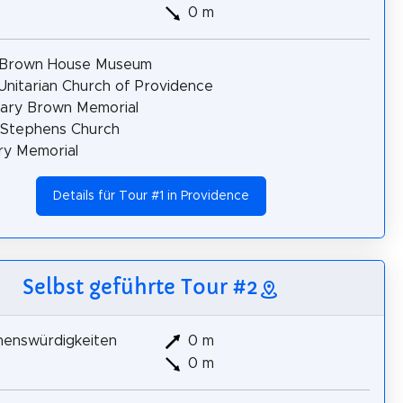
0 m
 Brown House Museum
 Unitarian Church of Providence
ary Brown Memorial
 Stephens Church
ry Memorial
Details für Tour #1 in Providence
Selbst geführte Tour #2
henswürdigkeiten
0 m
0 m