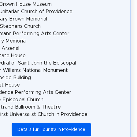
 Brown House Museum
 Unitarian Church of Providence
ary Brown Memorial
 Stephens Church
mann Performing Arts Center
ry Memorial
 Arsenal
tate House
dral of Saint John the Episcopal
 Williams National Monument
side Building
et House
dence Performing Arts Center
 Episcopal Church
trand Ballroom & Theatre
irst Universalist Church in Providence
Details für Tour #2 in Providence