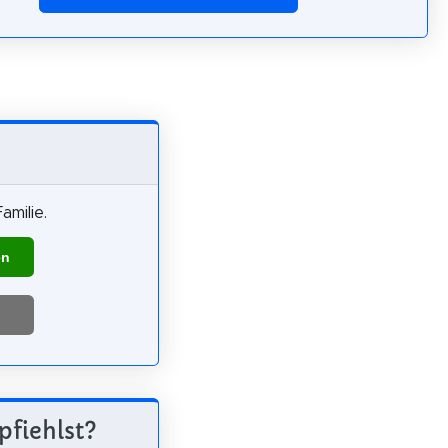
amilie.
en
pfiehlst?