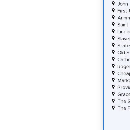
John
First
Annm
Saint
Linde
Slave
State
Old S
Cathe
Roger
Cheap
Mark
Provi
Grace
The S
The F