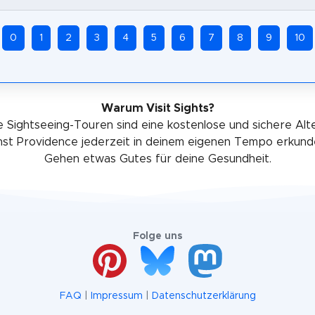
0
1
2
3
4
5
6
7
8
9
10
Warum Visit Sights?
 Sightseeing-Touren sind eine kostenlose und sichere Alt
nst Providence jederzeit in deinem eigenen Tempo erkund
Gehen etwas Gutes für deine Gesundheit.
Folge uns
FAQ
|
Impressum
|
Datenschutzerklärung