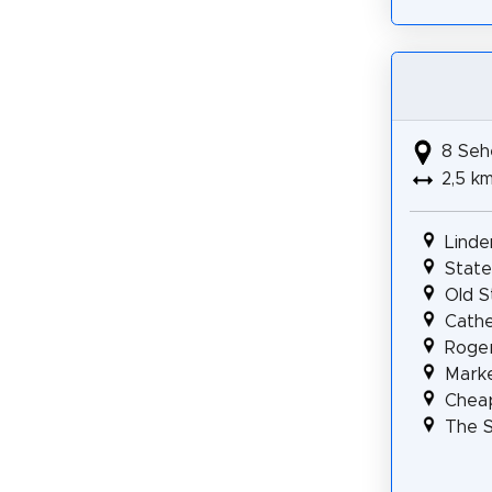
8 Seh
2,5 k
Linde
State
Old S
Cathe
Roger
Mark
Cheap
The S