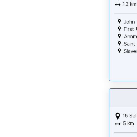
1,3 km
John
First
Annm
Saint
Slave
16 Se
5 km