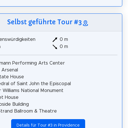
Selbst geführte Tour #3
enswürdigkeiten
0 m
m
0 m
mann Performing Arts Center
 Arsenal
tate House
dral of Saint John the Episcopal
 Williams National Monument
et House
side Building
trand Ballroom & Theatre
Details für Tour #3 in Providence