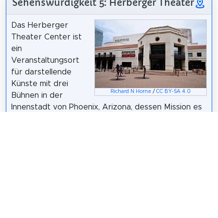
Sehenswürdigkeit 5: Herberger Theater
Das Herberger
Theater Center ist
ein
Veranstaltungsort
für darstellende
Künste mit drei
Richard N Horne
/
CC BY-SA 4.0
Bühnen in der
Innenstadt von Phoenix, Arizona, dessen Mission es
ist, das Wachstum der darstellenden Künste in
Phoenix als führender Veranstaltungsort,
Kunstinkubator und Fürsprecher zu unterstützen
und zu fördern. Das Herberger Theater Center ist
nicht nur ein Zentrum für darstellende Künste,
sondern in der Gegend von Phoenix als
Kultivierender und Fürsprecher der Kunstszene
bekannt.
Wikipedia: Herberger Theater Center (EN)