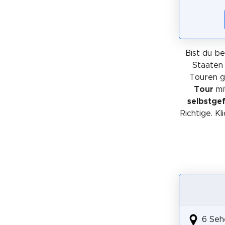
Bist du be
Staaten 
Touren ge
Tour
mi
selbstge
Richtige. K
6 Seh