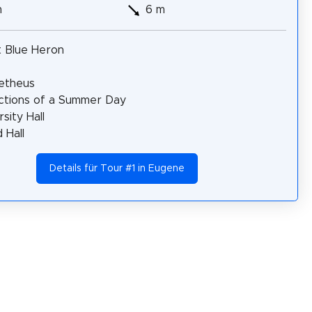
m
6 m
 Blue Heron
etheus
ctions of a Summer Day
sity Hall
d Hall
Details für Tour #1 in Eugene