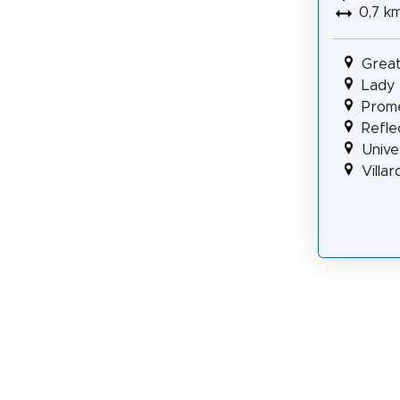
0,7 k
Great
Lady
Prom
Refle
Univer
Villar