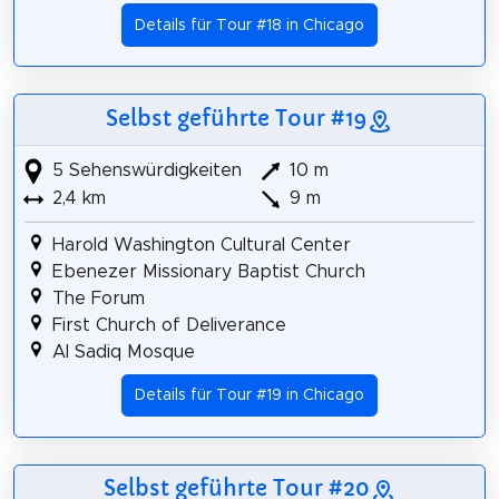
Details für Tour #18 in Chicago
Selbst geführte Tour #19
5 Sehenswürdigkeiten
10 m
2,4 km
9 m
Harold Washington Cultural Center
Ebenezer Missionary Baptist Church
The Forum
First Church of Deliverance
Al Sadiq Mosque
Details für Tour #19 in Chicago
Selbst geführte Tour #20