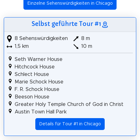
Einzelne Sehenswürdigkeiten in Chicago
Selbst geführte Tour #1
8 Sehenswürdigkeiten
8 m
1,5 km
10 m
Seth Warner House
Hitchcock House
Schlect House
Marie Schock House
F. R. Schock House
Beeson House
Greater Holy Temple Church of God in Christ
Austin Town Hall Park
Details für Tour #1 in Chicago