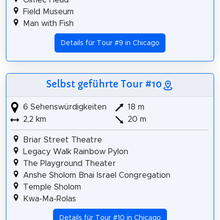
Olmec Head
Field Museum
Man with Fish
Details für Tour #9 in Chicago
Selbst geführte Tour #10
6 Sehenswürdigkeiten
18 m
2,2 km
20 m
Briar Street Theatre
Legacy Walk Rainbow Pylon
The Playground Theater
Anshe Sholom Bnai Israel Congregation
Temple Sholom
Kwa-Ma-Rolas
Details für Tour #10 in Chicago