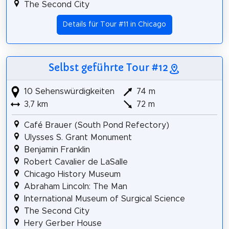
The Second City
Details für Tour #11 in Chicago
Selbst geführte Tour #12
10 Sehenswürdigkeiten
74 m
3,7 km
72 m
Café Brauer (South Pond Refectory)
Ulysses S. Grant Monument
Benjamin Franklin
Robert Cavalier de LaSalle
Chicago History Museum
Abraham Lincoln: The Man
International Museum of Surgical Science
The Second City
Hery Gerber House