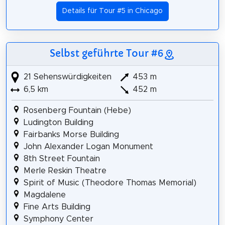
Details für Tour #5 in Chicago
Selbst geführte Tour #6
21 Sehenswürdigkeiten
453 m
6,5 km
452 m
Rosenberg Fountain (Hebe)
Ludington Building
Fairbanks Morse Building
John Alexander Logan Monument
8th Street Fountain
Merle Reskin Theatre
Spirit of Music (Theodore Thomas Memorial)
Magdalene
Fine Arts Building
Symphony Center