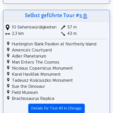
Selbst geführte Tour #3
10 Sehenswürdigkeiten
57 m
2,3 km
43 m
Huntington Bank Pavilion at Northerly Island
America's Courtyard
Adler Planetarium
Man Enters The Cosmos
Nicolaus Copernicus Monument
Karel Havlíček Monument
Tadeusz Kościuszko Monument
Sue the Dinosaur
Field Museum
Brachiosaurus Replica
Details für Tour #3 in Chicago