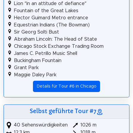
Lion “in an attitude of defiance”
Fountain of the Great Lakes
Hector Guimard Metro entrance
Equestrian Indians (The Bowman)
Sir Georg Solti Bust
Abraham Lincoln: The Head of State
Chicago Stock Exchange Trading Room
James C. Petrillo Music Shell
Buckingham Fountain
Grant Park
Maggie Daley Park
Details für Tour #6 in Chicago
Selbst geführte Tour #7
40 Sehenswürdigkeiten
1026 m
12,3 km
1018 m