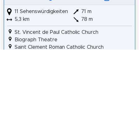
11 Sehenswürdigkeiten
71 m
5,3 km
78 m
St. Vincent de Paul Catholic Church
Biograph Theatre
Saint Clement Roman Catholic Church
Reebie Storage & Moving Co
The Peggy Notebaert Nature Museum
Richard Oglesby Monument
Alexander Hamilton Monument
John Peter Altgeld Momument
Lincoln Park
A Signal of Peace
The Alarm
Details für Tour #20 in Chicago