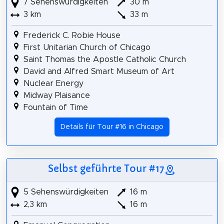
7 Sehenswürdigkeiten
30 m
3 km
33 m
Frederick C. Robie House
First Unitarian Church of Chicago
Saint Thomas the Apostle Catholic Church
David and Alfred Smart Museum of Art
Nuclear Energy
Midway Plaisance
Fountain of Time
Details für Tour #16 in Chicago
Selbst geführte Tour #17
5 Sehenswürdigkeiten
16 m
2,3 km
16 m