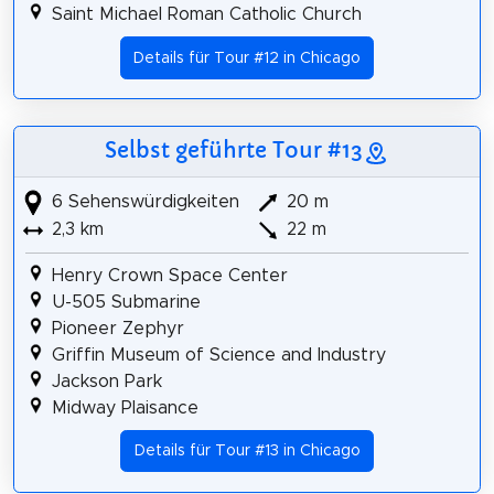
Saint Michael Roman Catholic Church
Details für Tour #12 in Chicago
Selbst geführte Tour #13
6 Sehenswürdigkeiten
20 m
2,3 km
22 m
Henry Crown Space Center
U-505 Submarine
Pioneer Zephyr
Griffin Museum of Science and Industry
Jackson Park
Midway Plaisance
Details für Tour #13 in Chicago