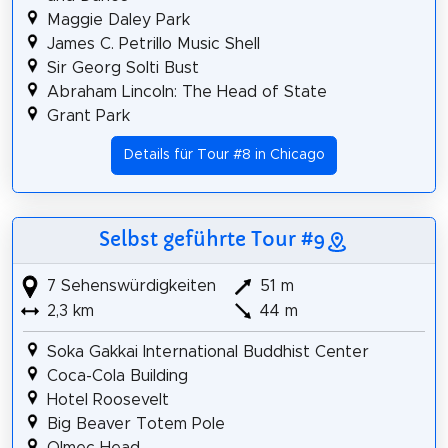
Maggie Daley Park
James C. Petrillo Music Shell
Sir Georg Solti Bust
Abraham Lincoln: The Head of State
Grant Park
Details für Tour #8 in Chicago
Selbst geführte Tour #9
7 Sehenswürdigkeiten
51 m
2,3 km
44 m
Soka Gakkai International Buddhist Center
Coca-Cola Building
Hotel Roosevelt
Big Beaver Totem Pole