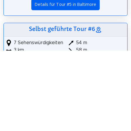
Details für Tour #5 in Baltimore
Selbst geführte Tour #6
7 Sehenswürdigkeiten
54 m
3 km
58 m
American Visionary Art Museum
Maryland Science Center
USS Constellation
McKeldin Square
USS Torsk
Seven Foot Knoll Lighthouse
National Katyń Memorial
Details für Tour #6 in Baltimore