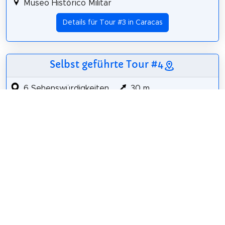
Museo Histórico Militar
Details für Tour #3 in Caracas
Selbst geführte Tour #4
6 Sehenswürdigkeiten
30 m
2,9 km
49 m
Iglesia San Jorge
Iglesia Nuestra Señora de La Paz
Parque Uslar
Iglesia Adventista del Séptimo Día
Plaza Alejandro Petión
Parque Zoológico El Pinar
Details für Tour #4 in Caracas