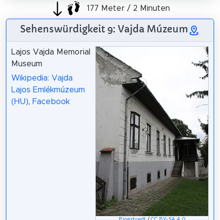
177 Meter / 2 Minuten
Sehenswürdigkeit 9: Vajda Múzeum
Lajos Vajda Memorial
Museum
Wikipedia: Vajda
Lajos Emlékmúzeum
(HU)
,
Facebook
Bjoertvedt
/
CC BY-SA 4.0