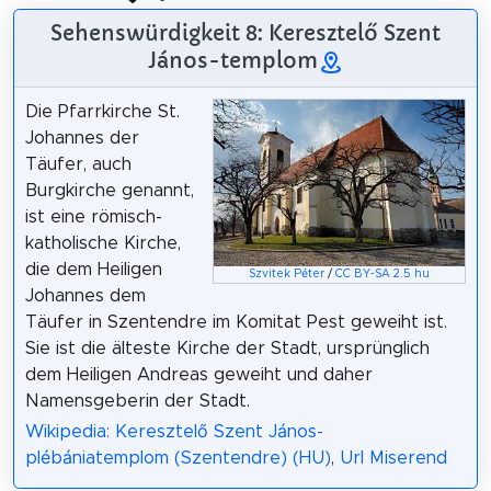
Sehenswürdigkeit 8: Keresztelő Szent
János-templom
Die Pfarrkirche St.
Johannes der
Täufer, auch
Burgkirche genannt,
ist eine römisch-
katholische Kirche,
die dem Heiligen
Szvitek Péter
/
CC BY-SA 2.5 hu
Johannes dem
Täufer in Szentendre im Komitat Pest geweiht ist.
Sie ist die älteste Kirche der Stadt, ursprünglich
dem Heiligen Andreas geweiht und daher
Namensgeberin der Stadt.
Wikipedia: Keresztelő Szent János-
plébániatemplom (Szentendre) (HU)
,
Url Miserend