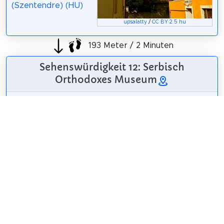
(Szentendre) (HU)
upsalatty
/
CC BY 2.5 hu
193 Meter / 2 Minuten
Sehenswürdigkeit 12: Serbisch
Orthodoxes Museum
Das serbische
Kirchenmuseum
befindet sich in
Ungarn, auf dem
Hauptplatz der
Stadt Szentendre.
Wikipedia: Szerb
Globetrotter19
/
CC BY-SA 3.0
Egyházi Múzeum
(Szentendre) (HU)