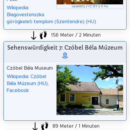
upsalatty
/
CC BY 2.5 hu
Wikipedia:
Blagovestenszka
görögkeleti templom (Szentendre) (HU)
156 Meter / 2 Minuten
Sehenswürdigkeit 7: Czóbel Béla Múzeum
Czóbel Béla Museum
Wikipedia: Czóbel
Béla Múzeum (HU)
,
Facebook
89 Meter / 1 Minuten