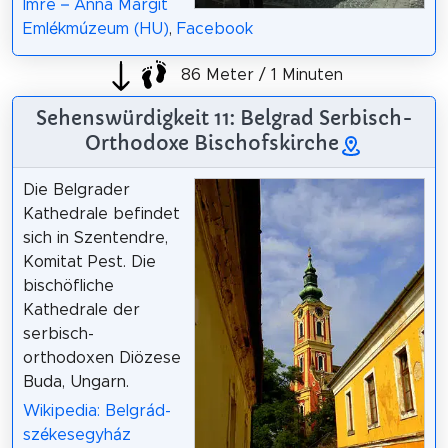
Imre – Anna Margit
Emlékmúzeum (HU)
,
Facebook
86 Meter / 1 Minuten
Sehenswürdigkeit 11: Belgrad Serbisch-
Orthodoxe Bischofskirche
Die Belgrader
Kathedrale befindet
sich in Szentendre,
Komitat Pest. Die
bischöfliche
Kathedrale der
serbisch-
orthodoxen Diözese
Buda, Ungarn.
Wikipedia: Belgrád-
székesegyház