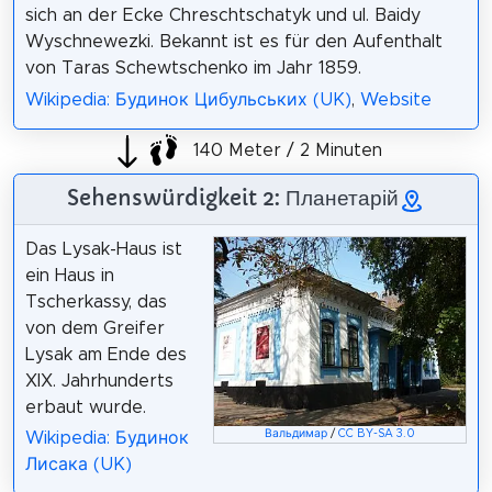
sich an der Ecke Chreschtschatyk und ul. Baidy
Wyschnewezki. Bekannt ist es für den Aufenthalt
von Taras Schewtschenko im Jahr 1859.
Wikipedia: Будинок Цибульських (UK)
,
Website
140 Meter / 2 Minuten
Sehenswürdigkeit 2: Планетарій
Das Lysak-Haus ist
ein Haus in
Tscherkassy, das
von dem Greifer
Lysak am Ende des
XIX. Jahrhunderts
erbaut wurde.
Вальдимар
/
CC BY-SA 3.0
Wikipedia: Будинок
Лисака (UK)