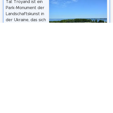
Tal: Troyand ist ein
Park-Monument der
Landschaftskunst in
der Ukraine, das sich
in der Nähe des
zentralen Teils der
Stadt Tscherkassy,
Дубок Катерина
/
CC BY-SA 4.0
in der Nähe der
Gagarin-Straße, am Ufer des Krementschug-
Stausees befindet, von dem es durch einen
Waldgürtel eingezäunt ist. Neben dem Park
befindet sich der Gedenkkomplex Hill of Glory.
Wikipedia: Долина Троянд (UK)
Teilen
Weitersagen! Teile diese Seite mit deinen