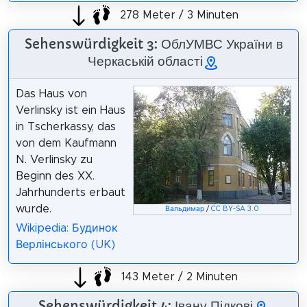
278 Meter / 3 Minuten
Sehenswürdigkeit 3: ОблУМВС України в
Черкаській області
Das Haus von
Verlinsky ist ein Haus
in Tscherkassy, das
von dem Kaufmann
N. Verlinsky zu
Beginn des XX.
Jahrhunderts erbaut
wurde.
Вальдимар
/
CC BY-SA 3.0
Wikipedia: Будинок
Верлінського (UK)
143 Meter / 2 Minuten
Sehenswürdigkeit 4: Івану Підкові