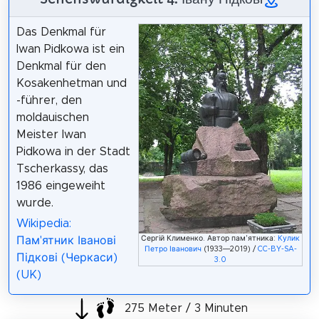
Das Denkmal für
Iwan Pidkowa ist ein
Denkmal für den
Kosakenhetman und
-führer, den
moldauischen
Meister Iwan
Pidkowa in der Stadt
Tscherkassy, das
1986 eingeweiht
wurde.
Wikipedia:
Сергій Клименко. Автор пам'ятника:
Кулик
Пам'ятник Іванові
Петро Іванович
(1933—2019) /
CC-BY-SA-
Підкові (Черкаси)
3.0
(UK)
275 Meter / 3 Minuten