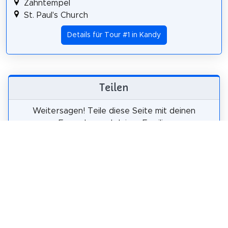
Zahntempel
St. Paul's Church
Details für Tour #1 in Kandy
Teilen
Weitersagen! Teile diese Seite mit deinen
Freunden und deiner Familie.
tweet
teilen
pin it
teilen
teilen
mail
Wie wahrscheinlich ist es, dass du uns