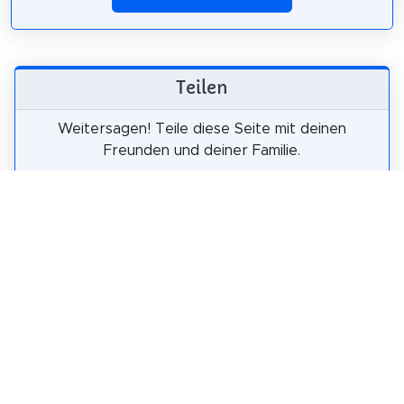
Teilen
Weitersagen! Teile diese Seite mit deinen
Freunden und deiner Familie.
tweet
teilen
pin it
teilen
teilen
mail
Wie wahrscheinlich ist es, dass du uns
weiterempfiehlst?