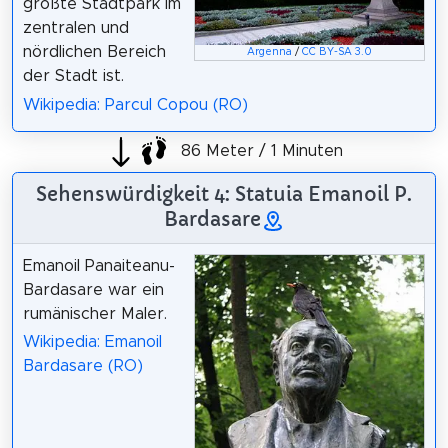
größte Stadtpark im
zentralen und
nördlichen Bereich
Argenna
/
CC BY-SA 3.0
der Stadt ist.
Wikipedia: Parcul Copou (RO)
86 Meter / 1 Minuten
Sehenswürdigkeit 4: Statuia Emanoil P.
Bardasare
Emanoil Panaiteanu-
Bardasare war ein
rumänischer Maler.
Wikipedia: Emanoil
Bardasare (RO)