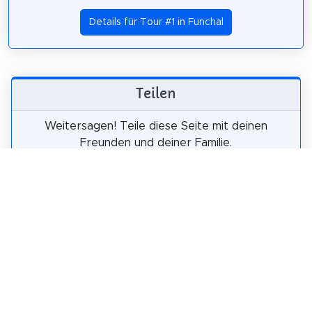
Details für Tour #1 in Funchal
Teilen
Weitersagen! Teile diese Seite mit deinen
Freunden und deiner Familie.
tweet
teilen
pin it
teilen
teilen
mail
Wie wahrscheinlich ist es, dass du uns
weiterempfiehlst?