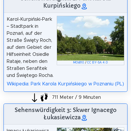
Kurpińskiego
Karol-Kurpiński-Park
– Stadtpark in
Poznań, auf der
Straße Święty Roch,
auf dem Gebiet der
Hilfseinheit Osiedle
Rataje, neben den
MOs810
/
CC BY-SA 4.0
Straßen Serafitek
und Świętego Rocha.
Wikipedia: Park Karola Kurpińskiego w Poznaniu (PL)
711 Meter / 9 Minuten
Sehenswürdigkeit 3: Skwer Ignacego
Łukasiewicza
Ignacy Łukasiewicz