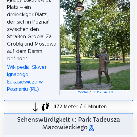
Platz – ein
dreieckiger Platz,
der sich in Poznań
zwischen den
Straßen Grobla, Za
Groblą und Mostowa
auf dem Damm
befindet.
Wikipedia: Skwer
Ignacego
Łukasiewicza w
Poznaniu (PL)
Radomil
/
CC BY-SA 3.0
472 Meter / 6 Minuten
Sehenswürdigkeit 4: Park Tadeusza
Mazowieckiego