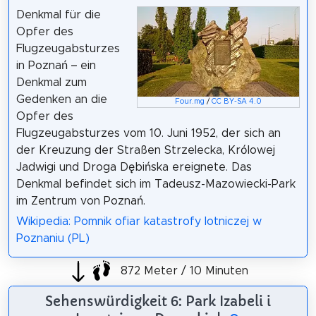
Denkmal für die
Opfer des
Flugzeugabsturzes
in Poznań – ein
Denkmal zum
Gedenken an die
Four.mg
/
CC BY-SA 4.0
Opfer des
Flugzeugabsturzes vom 10. Juni 1952, der sich an
der Kreuzung der Straßen Strzelecka, Królowej
Jadwigi und Droga Dębińska ereignete. Das
Denkmal befindet sich im Tadeusz-Mazowiecki-Park
im Zentrum von Poznań.
Wikipedia: Pomnik ofiar katastrofy lotniczej w
Poznaniu (PL)
872 Meter / 10 Minuten
Sehenswürdigkeit 6: Park Izabeli i