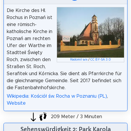
Die Kirche des Hl.
Rochus in Poznań ist
eine römisch-
katholische Kirche in
Poznań am rechten
Ufer der Warthe im
Stadtteil Święty
Roch, zwischen den
Radomil
/
CC BY-SA 3.0
talk
Straßen St. Roch,
Serafitek und Kórnicka. Sie dient als Pfarrkirche für
die gleichnamige Gemeinde. Seit 2017 befindet sich
die Fastenbahnhofskirche.
Wikipedia: Kościół św. Rocha w Poznaniu (PL)
,
Website
209 Meter / 3 Minuten
Sehenswürdigkeit 2: Park Karola