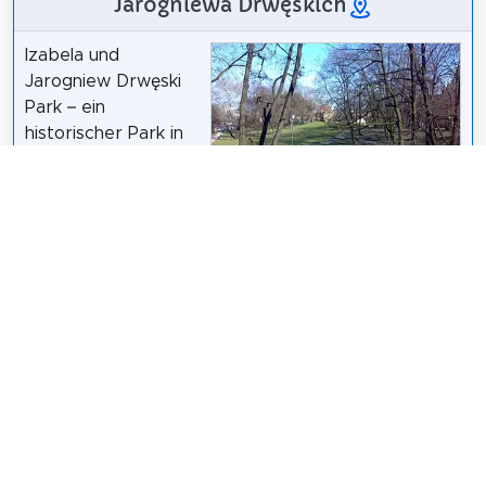
Jarogniewa Drwęskich
Izabela und
Jarogniew Drwęski
Park – ein
historischer Park in
Poznań, der sich im
Viertel der Straßen
Królowej Jadwigi –
MOs810
/
CC BY-SA 4.0
Górna Wilda –
Niedziałkowskiego – Topolowa – Wierzbięcice
befindet, auf dem Gebiet der Hilfseinheit Osiedle
Wilda.
Wikipedia: Park Izabeli i Jarogniewa Drwęskich w
Poznaniu (PL)
Teilen