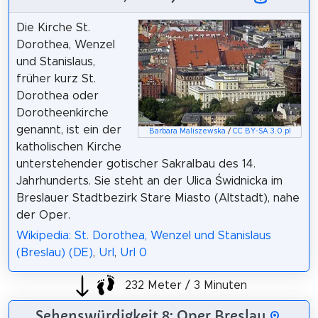
Die Kirche St.
Dorothea, Wenzel
und Stanislaus,
früher kurz St.
Dorothea oder
Dorotheenkirche
genannt, ist ein der
Barbara Maliszewska
/
CC BY-SA 3.0 pl
katholischen Kirche
unterstehender gotischer Sakralbau des 14.
Jahrhunderts. Sie steht an der Ulica Świdnicka im
Breslauer Stadtbezirk Stare Miasto (Altstadt), nahe
der Oper.
Wikipedia: St. Dorothea, Wenzel und Stanislaus
(Breslau) (DE)
,
Url
,
Url 0
232 Meter / 3 Minuten
Sehenswürdigkeit 8: Oper Breslau