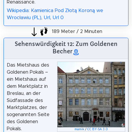
Renaissance.
Wikipedia: Kamienica Pod Złotą Koroną we
Wrocławiu (PL)
,
Url
,
Url 0
189 Meter / 2 Minuten
Sehenswürdigkeit 12: Zum Goldenen
Becher
Das Mietshaus des
Goldenen Pokals –
ein Mietshaus auf
dem Marktplatz in
Breslau, an der
Südfassade des
Marktplatzes, der
sogenannten Seite
des Goldenen
Pokals.
mamik
/
CC BY-SA 3.0