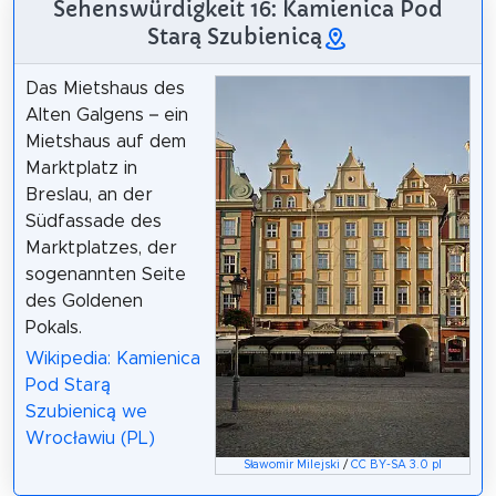
Sehenswürdigkeit 16: Kamienica Pod
Starą Szubienicą
Das Mietshaus des
Alten Galgens – ein
Mietshaus auf dem
Marktplatz in
Breslau, an der
Südfassade des
Marktplatzes, der
sogenannten Seite
des Goldenen
Pokals.
Wikipedia: Kamienica
Pod Starą
Szubienicą we
Wrocławiu (PL)
Sławomir Milejski
/
CC BY-SA 3.0 pl