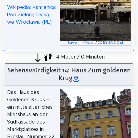
Wikipedia: Kamienica
Pod Zieloną Dynią
we Wrocławiu (PL)
Sławomir Milejski
/
CC BY-SA 3.0 pl
4 Meter / 0 Minuten
Sehenswürdigkeit 14: Haus Zum goldenen
Krug
Das Haus des
Goldenen Krugs –
ein mittelalterliches
Mietshaus an der
Südfassade des
Marktplatzes in
Breslau, Nummer 22,