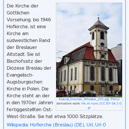
Die Kirche der
Göttlichen
Vorsehung, bis 1946
Hofkirche, ist eine
Kirche am
südwestlichen Rand
der Breslauer
Altstadt. Sie ist
Bischofssitz der
Diözese Breslau der
Evangelisch-
Augsburgischen
Kirche in Polen. Die
Kirche steht an der
Kościół_Dworski_Wrocław_(01).jpg
:
Piklus
in den 1970er Jahren
derivative work:
Hic et nunc
/
CC BY-SA 3.0
pl
fertiggestellten Ost-
West-Straße. Sie hat etwa 1000 Sitzplätze.
Wikipedia: Hofkirche (Breslau) (DE)
,
Url
,
Url 0