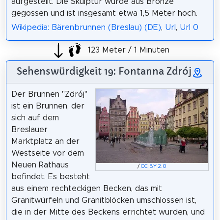
aufgestellt. Die Skulptur wurde aus Bronze
gegossen und ist insgesamt etwa 1,5 Meter hoch.
Wikipedia: Bärenbrunnen (Breslau) (DE)
,
Url
,
Url 0
123 Meter / 1 Minuten
Sehenswürdigkeit 19: Fontanna Zdrój
Der Brunnen "Zdrój"
ist ein Brunnen, der
sich auf dem
Breslauer
Marktplatz an der
Westseite vor dem
Neuen Rathaus
/
CC BY 2.0
befindet. Es besteht
aus einem rechteckigen Becken, das mit
Granitwürfeln und Granitblöcken umschlossen ist,
die in der Mitte des Beckens errichtet wurden, und