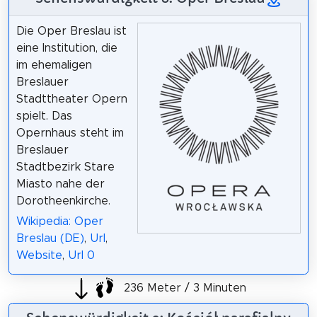
Die Oper Breslau ist
eine Institution, die
im ehemaligen
Breslauer
Stadttheater Opern
spielt. Das
Opernhaus steht im
Breslauer
Stadtbezirk Stare
Miasto nahe der
Dorotheenkirche.
Wikipedia: Oper
Breslau (DE)
,
Url
,
Website
,
Url 0
236 Meter / 3 Minuten