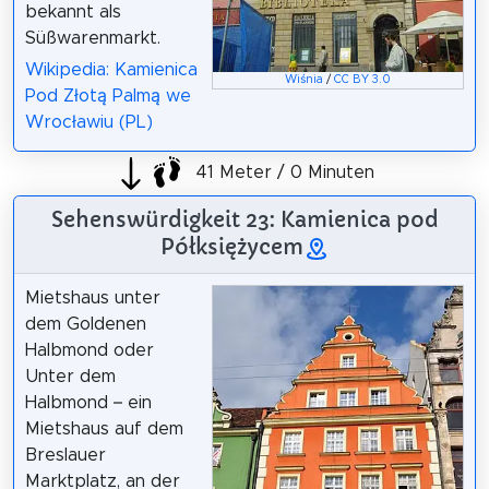
bekannt als
Süßwarenmarkt.
Wikipedia: Kamienica
Wiśnia
/
CC BY 3.0
Pod Złotą Palmą we
Wrocławiu (PL)
41 Meter / 0 Minuten
Sehenswürdigkeit 23: Kamienica pod
Półksiężycem
Mietshaus unter
dem Goldenen
Halbmond oder
Unter dem
Halbmond – ein
Mietshaus auf dem
Breslauer
Marktplatz, an der