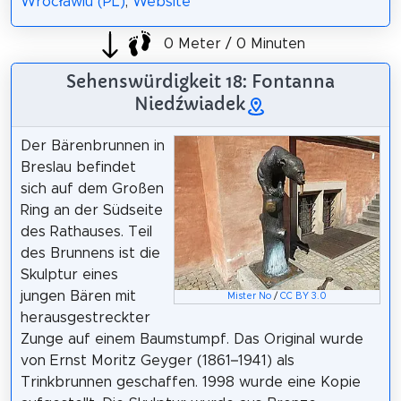
Wrocławiu (PL)
,
Website
0 Meter / 0 Minuten
Sehenswürdigkeit 18: Fontanna
Niedźwiadek
Der Bärenbrunnen in
Breslau befindet
sich auf dem Großen
Ring an der Südseite
des Rathauses. Teil
des Brunnens ist die
Skulptur eines
jungen Bären mit
Mister No
/
CC BY 3.0
herausgestreckter
Zunge auf einem Baumstumpf. Das Original wurde
von Ernst Moritz Geyger (1861–1941) als
Trinkbrunnen geschaffen. 1998 wurde eine Kopie