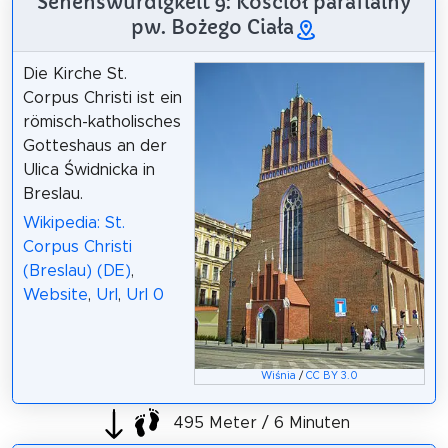
Sehenswürdigkeit 9: Kościół parafialny
pw. Bożego Ciała
Die Kirche St.
Corpus Christi ist ein
römisch-katholisches
Gotteshaus an der
Ulica Świdnicka in
Breslau.
Wikipedia: St.
Corpus Christi
(Breslau) (DE)
,
Website
,
Url
,
Url 0
Wiśnia
/
CC BY 3.0
495 Meter / 6 Minuten