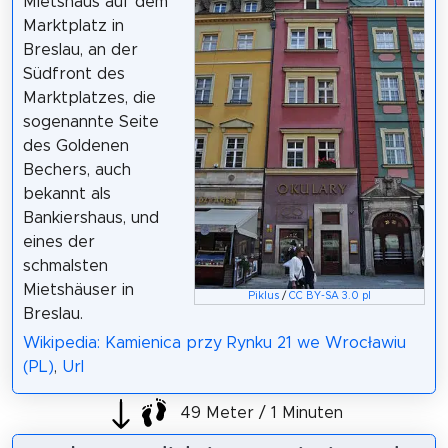
Mietshaus auf dem
Marktplatz in
Breslau, an der
Südfront des
Marktplatzes, die
sogenannte Seite
des Goldenen
Bechers, auch
bekannt als
Bankiershaus, und
eines der
schmalsten
Mietshäuser in
Piklus
/
CC BY-SA 3.0 pl
Breslau.
Wikipedia: Kamienica przy Rynku 21 we Wrocławiu
(PL)
,
Url
49 Meter / 1 Minuten