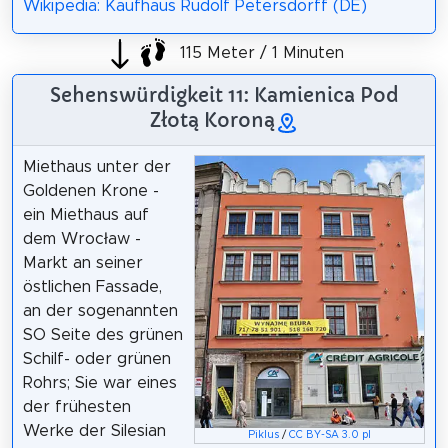
Wikipedia: Kaufhaus Rudolf Petersdorff (DE)
115 Meter / 1 Minuten
Sehenswürdigkeit 11: Kamienica Pod
Złotą Koroną
Miethaus unter der
Goldenen Krone -
ein Miethaus auf
dem Wrocław -
Markt an seiner
östlichen Fassade,
an der sogenannten
SO Seite des grünen
Schilf- oder grünen
Rohrs; Sie war eines
der frühesten
Werke der Silesian
Piklus
/
CC BY-SA 3.0 pl