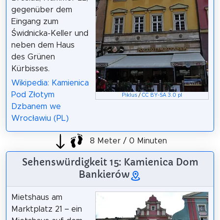
gegenüber dem
Eingang zum
Świdnicka-Keller und
neben dem Haus
des Grünen
Kürbisses.
Wikipedia: Kamienica
Pod Złotym
Piklus
/
CC BY-SA 3.0 pl
Dzbanem we
Wrocławiu (PL)
8 Meter / 0 Minuten
Sehenswürdigkeit 15: Kamienica Dom
Bankierów
Mietshaus am
Marktplatz 21 – ein