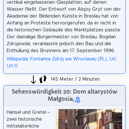
vertikal eingelassenen Glasplatten, auf denen
Wasser fließt. Der Entwurf von Alojzy Gryt von der
Akademie der Bildenden Künste in Breslau hat von
Anfang an Proteste hervorgerufen, da er nicht in
die historischen Gebäude des Marktplatzes passte.
Der damalige Bürgermeister von Breslau, Bogdan
Zdrojewski, veranlasste jedoch den Bau und die
Enthüllung des Brunnens am 17. September 1996.
Wikipedia: Fontanna Zdrój we Wrocławiu (PL)
,
Url
,
Url 0
145 Meter / 2 Minuten
Sehenswürdigkeit 20: Dom altarystów
Małgosia,
Hänsel und Gretel –
zwei historische
mittelalterliche