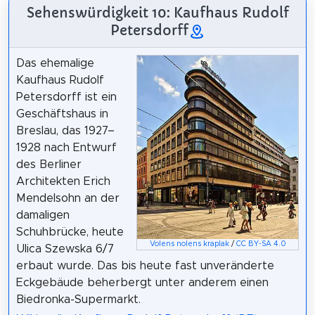
Sehenswürdigkeit 10: Kaufhaus Rudolf
Petersdorff
Das ehemalige
Kaufhaus Rudolf
Petersdorff ist ein
Geschäftshaus in
Breslau, das 1927–
1928 nach Entwurf
des Berliner
Architekten Erich
Mendelsohn an der
damaligen
Schuhbrücke, heute
Volens nolens kraplak
/
CC BY-SA 4.0
Ulica Szewska 6/7
erbaut wurde. Das bis heute fast unveränderte
Eckgebäude beherbergt unter anderem einen
Biedronka-Supermarkt.