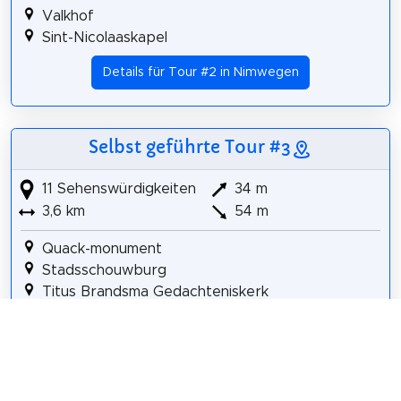
Valkhof
Sint-Nicolaaskapel
Details für Tour #2 in Nimwegen
Selbst geführte Tour #3
11 Sehenswürdigkeiten
34 m
3,6 km
54 m
Quack-monument
Stadsschouwburg
Titus Brandsma Gedachteniskerk
Concertgebouw de Vereeniging
Julianapark
Evangelisch-Lutherse Kerk
Maria Geboortekerk
Hunnerpark