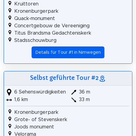
Kruittoren
Kronenburgerpark
Quack-monument
Concertgebouw de Vereeniging
Titus Brandsma Gedachteniskerk
Stadsschouwburg
Details für Tour #1 in Nimwegen
Selbst geführte Tour #2
6 Sehenswürdigkeiten
36 m
1,6 km
33 m
Kronenburgerpark
Grote- of Stevenskerk
Joods monument
Velorama