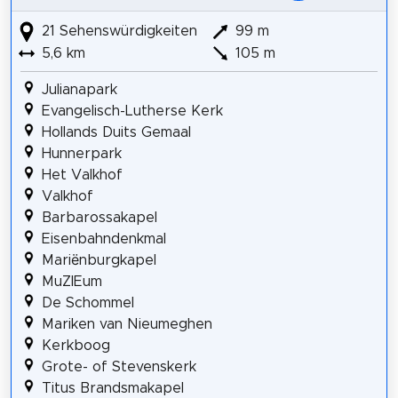
21 Sehenswürdigkeiten
99 m
5,6 km
105 m
Julianapark
Evangelisch-Lutherse Kerk
Hollands Duits Gemaal
Hunnerpark
Het Valkhof
Valkhof
Barbarossakapel
Eisenbahndenkmal
Mariënburgkapel
MuZIEum
De Schommel
Mariken van Nieumeghen
Kerkboog
Grote- of Stevenskerk
Titus Brandsmakapel