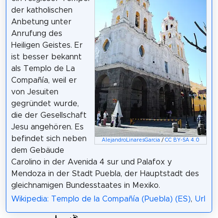
der katholischen
Anbetung unter
Anrufung des
Heiligen Geistes. Er
ist besser bekannt
als Templo de La
Compañía, weil er
von Jesuiten
gegründet wurde,
die der Gesellschaft
Jesu angehören. Es
befindet sich neben
AlejandroLinaresGarcia
/
CC BY-SA 4.0
dem Gebäude
Carolino in der Avenida 4 sur und Palafox y
Mendoza in der Stadt Puebla, der Hauptstadt des
gleichnamigen Bundesstaates in Mexiko.
Wikipedia: Templo de la Compañía (Puebla) (ES)
,
Url