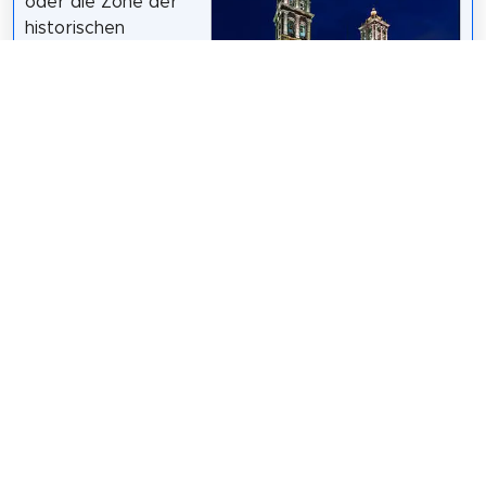
oder die Zone der
historischen
Denkmäler von
Puebla ist ein 8,5 km
langes Polygon, das
Diego Delso
/
CC BY-SA 3.0
als Ursprung der
Hauptstadt von Puebla gilt. Dieses Zentrum wurde
1977 per Präsidialdekret zum historischen Denkmal
erklärt und am 11. Dezember 1987 von der UNESCO
zum Weltkulturerbe erklärt.
Wikipedia: Centro histórico de Puebla (ES)
Teilen
Weitersagen! Teile diese Seite mit deinen
Freunden und deiner Familie.
tweet
teilen
pin it