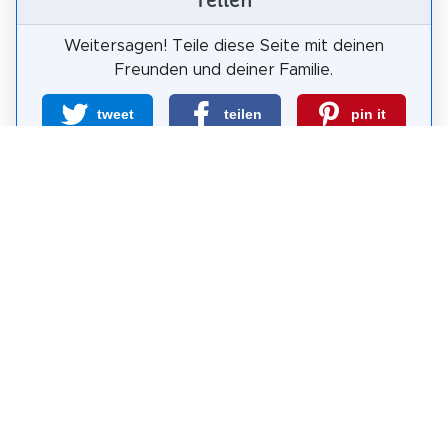
Teilen
Weitersagen! Teile diese Seite mit deinen
Freunden und deiner Familie.
tweet
teilen
pin it
teilen
teilen
mail
Wie wahrscheinlich ist es, dass du uns
weiterempfiehlst?
0
1
2
3
4
5
6
7
8
9
10