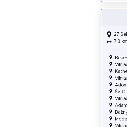
27 Se
7,8 k
Bekeš
Vilni
Kathe
Vilni
Adoma
Šv. O
Vilni
Adam
Bažny
Mode
Vilni