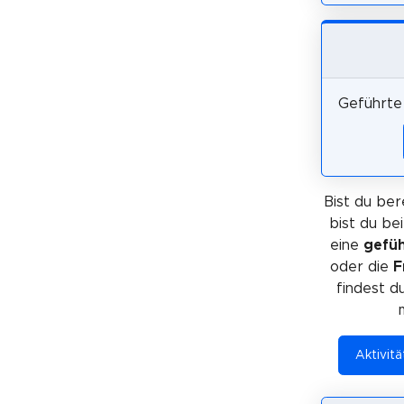
Geführte 
Bist du ber
bist du be
eine
gefüh
oder die
F
findest d
Aktivitä