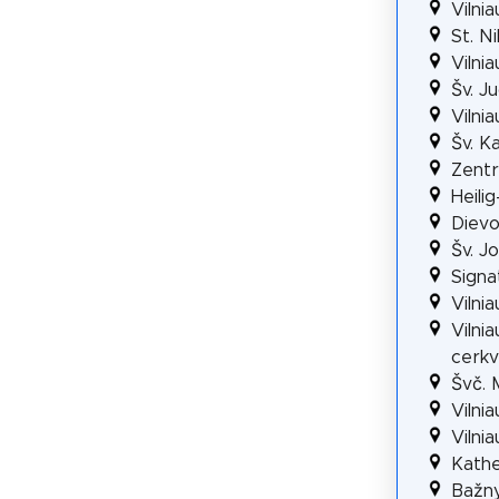
Vilni
St. N
Vilni
Šv. J
Vilni
Šv. K
Zentr
Heili
Dievo
Šv. J
Signa
Vilni
Vilni
cerk
Švč. 
Vilni
Vilni
Kathe
Bažny