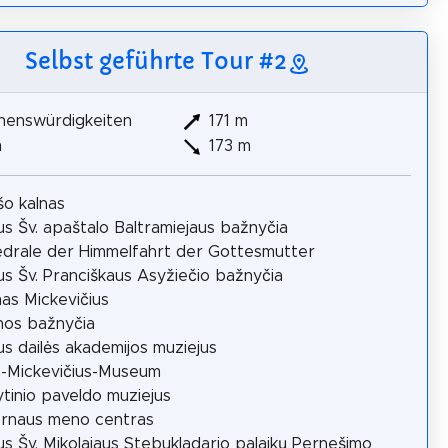
Selbst geführte Tour #2
henswürdigkeiten
171 m
m
173 m
o kalnas
aus Šv. apaštalo Baltramiejaus bažnyčia
drale der Himmelfahrt der Gottesmutter
aus Šv. Pranciškaus Asyžiečio bažnyčia
s Mickevičius
nos bažnyčia
aus dailės akademijos muziejus
-Mickevičius-Museum
tinio paveldo muziejus
rnaus meno centras
aus Šv. Mikolajaus Stebukladario palaikų Pernešimo