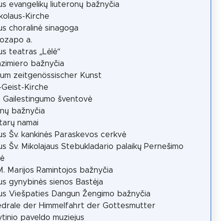
aus evangelikų liuteronų bažnyčia
ikolaus-Kirche
aus choralinė sinagoga
uozapo a.
aus teatras „Lėlė“
azimiero bažnyčia
um zeitgenössischer Kunst
g-Geist-Kirche
 Gailestingumo šventovė
onų bažnyčia
tarų namai
aus Šv. kankinės Paraskevos cerkvė
aus Šv. Mikolajaus Stebukladario palaikų Pernešimo
vė
M. Marijos Ramintojos bažnyčia
aus gynybinės sienos Bastėja
aus Viešpaties Dangun Žengimo bažnyčia
drale der Himmelfahrt der Gottesmutter
tinio paveldo muziejus