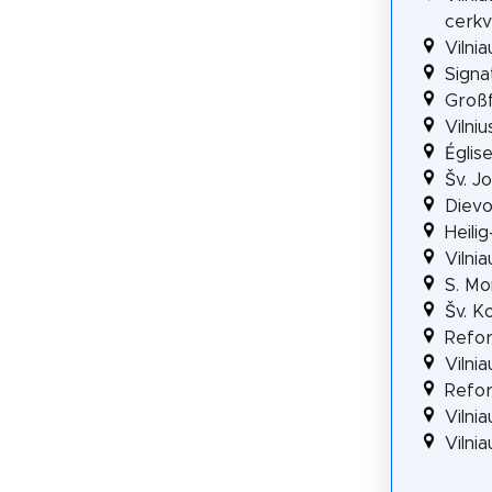
cerk
Vilni
Signa
Großf
Vilni
Églis
Šv. J
Dievo
Heili
Vilni
S. Mo
Šv. K
Refor
Vilni
Refo
Vilni
Vilni