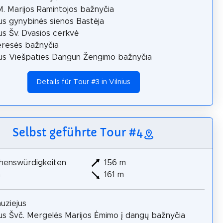
M. Marijos Ramintojos bažnyčia
aus gynybinės sienos Bastėja
aus Šv. Dvasios cerkvė
eresės bažnyčia
aus Viešpaties Dangun Žengimo bažnyčia
Details für Tour #3 in Vilnius
Selbst geführte Tour #4
henswürdigkeiten
156 m
m
161 m
uziejus
aus Švč. Mergelės Marijos Ėmimo į dangų bažnyčia