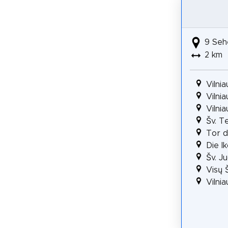
9 Seh
2 km
Vilni
Vilni
Vilni
Šv. T
Tor 
Die I
Šv. J
Visų 
Vilni