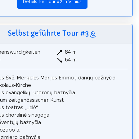
Details für Tour #2 in Vilnius
Selbst geführte Tour #3
henswürdigkeiten
84 m
m
64 m
aus Švč. Mergelės Marijos Ėmimo į dangų bažnyčia
ikolaus-Kirche
aus evangelikų liuteronų bažnyčia
um zeitgenössischer Kunst
aus teatras „Lėlė“
aus choralinė sinagoga
Šventųjų bažnyčia
uozapo a.
azimiero bažnyčia