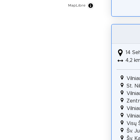
MapLibre
14 Se
4,2 k
Vilni
St. N
Vilni
Zentr
Vilni
Vilni
Visų 
Šv. J
Šv. K