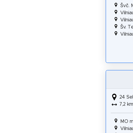
Švč. 
Vilni
Vilni
Šv. T
Vilni
24 Se
7,2 k
MO m
Vilni