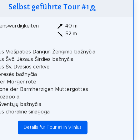
Selbst geführte Tour #1
enswürdigkeiten
40 m
52 m
aus Viešpaties Dangun Žengimo bažnyčia
aus Švč. Jėzaus Širdies bažnyčia
aus Šv. Dvasios cerkvė
eresės bažnyčia
der Morgenröte
kone der Barmherzigen Muttergottes
uozapo a.
Šventųjų bažnyčia
aus choralinė sinagoga
Details für Tour #1 in Vilnius