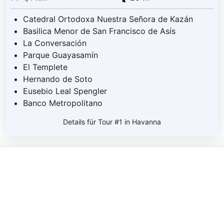
Catedral Ortodoxa Nuestra Señora de Kazán
Basilica Menor de San Francisco de Asís
La Conversación
Parque Guayasamín
El Templete
Hernando de Soto
Eusebio Leal Spengler
Banco Metropolitano
Details für Tour #1 in Havanna
Teilen
Weitersagen! Teile diese Seite mit deinen Freunden und
deiner Familie.
Wie wahrscheinlich ist es, dass du uns