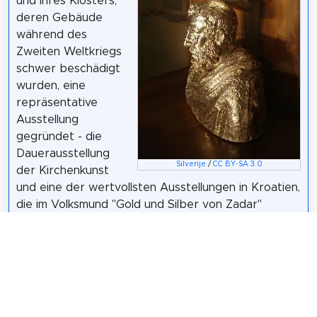
und ihres Klosters,
deren Gebäude
während des
Zweiten Weltkriegs
schwer beschädigt
wurden, eine
repräsentative
Ausstellung
gegründet - die
Dauerausstellung
Silverije
/
CC BY-SA 3.0
der Kirchenkunst
und eine der wertvollsten Ausstellungen in Kroatien,
die im Volksmund "Gold und Silber von Zadar"
genannt wird. Die Ausstellung wurde 1951 von dem
kroatischen Schriftsteller Miroslav Krleža initiiert,
der auch einen seiner besten Essays schrieb, in
dem er das Gold von Zadar verherrlichte. Der
kroatische Schriftsteller Tomislav Marijan Bilosnić
veröffentlichte anlässlich des 50-jährigen