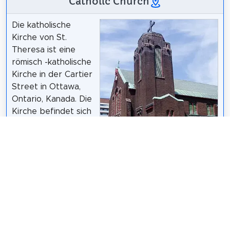
Catholic Church
Die katholische
Kirche von St.
Theresa ist eine
römisch -katholische
Kirche in der Cartier
Street in Ottawa,
Ontario, Kanada. Die
Kirche befindet sich
im östlichen
Abschnitt der
Innenstadt von
Ottawa in der
Somerset Street
SimonP
at
en.wikipedia
/
CC BY-SA 3.0
zwischen der Elgin
Street und dem Rideau -Kanal.
Wikipedia: St. Theresa's Catholic Church (Ottawa)
(EN)
,
Website