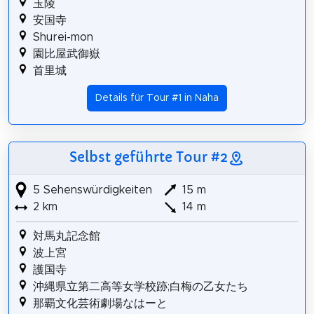
玉陵
安国寺
Shurei-mon
園比屋武御嶽
首里城
Details für Tour #1 in Naha
Selbst geführte Tour #2
5 Sehenswürdigkeiten
15 m
2 km
14 m
対馬丸記念館
波上宮
護国寺
沖縄県立第二高等女学校跡;白梅の乙女たち
那覇文化芸術劇場なはーと