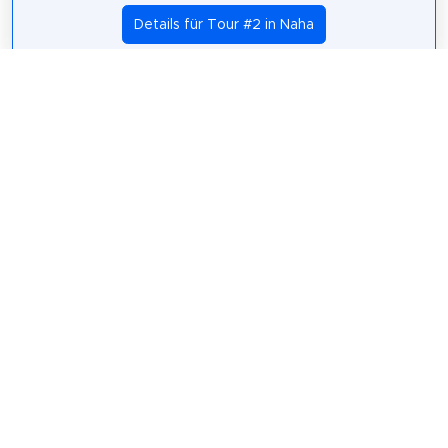
Details für Tour #2 in Naha
Teilen
Weitersagen! Teile diese Seite mit deinen
Freunden und deiner Familie.
tweet
teilen
pin it
teilen
teilen
mail
Wie wahrscheinlich ist es, dass du uns
weiterempfiehlst?