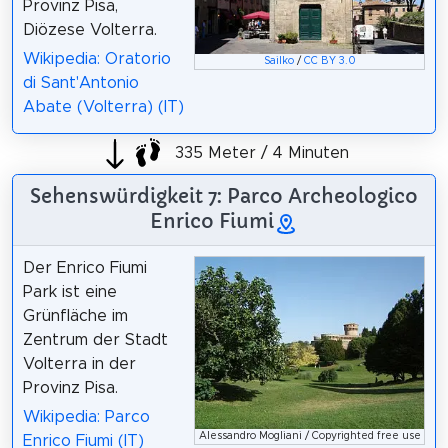
Provinz Pisa,
Diözese Volterra.
Wikipedia: Oratorio
Sailko
/
CC BY 3.0
di Sant'Antonio
Abate (Volterra) (IT)
335 Meter / 4 Minuten
Sehenswürdigkeit 7: Parco Archeologico
Enrico Fiumi
Der Enrico Fiumi
Park ist eine
Grünfläche im
Zentrum der Stadt
Volterra in der
Provinz Pisa.
Wikipedia: Parco
Alessandro Mogliani / Copyrighted free use
Enrico Fiumi (IT)