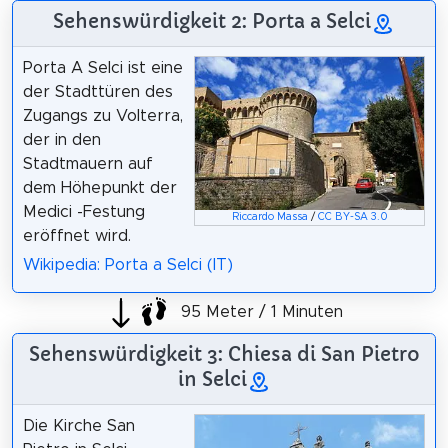
Sehenswürdigkeit 2: Porta a Selci
Porta A Selci ist eine
der Stadttüren des
Zugangs zu Volterra,
der in den
Stadtmauern auf
dem Höhepunkt der
Medici -Festung
Riccardo Massa
/
CC BY-SA 3.0
eröffnet wird.
Wikipedia: Porta a Selci (IT)
95 Meter / 1 Minuten
Sehenswürdigkeit 3: Chiesa di San Pietro
in Selci
Die Kirche San