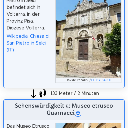
Pietro in Selci
befindet sich in
Volterra, in der
Provinz Pisa,
Diözese Volterra.
Wikipedia: Chiesa di
San Pietro in Selci
(IT)
Davide Papalini /
CC BY-SA 3.0
133 Meter / 2 Minuten
Sehenswürdigkeit 4: Museo etrusco
Guarnacci
Das Museo Etrusco