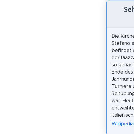
Se
Die Kirch
Stefano al
befindet s
der Piazza
so genannt
Ende des
Jahrhunde
Turniere 
Reitübun
war. Heut
entweihte
Italienis
Wikipedia: