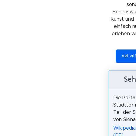
sond
Sehenswürd
Kunst und 
einfach n
erleben wil
Aktivit
Seh
Die Porta 
Stadttor 
Teil der 
von Siena
Wikipedia
(DE)