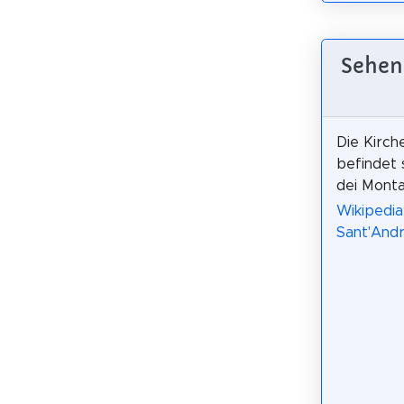
Sehens
Die Kirch
befindet s
dei Montan
Wikipedia:
Sant'Andr