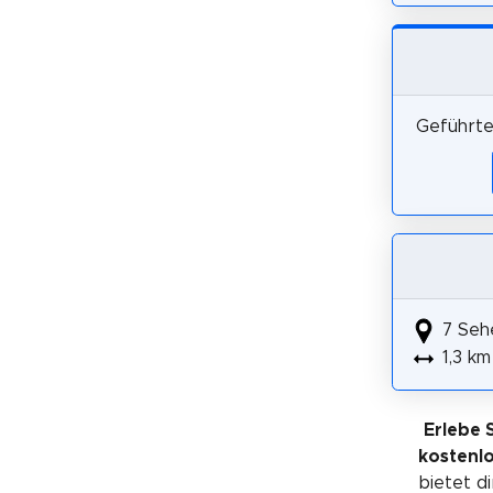
Geführte
7 Seh
1,3 km
Erlebe 
kostenl
bietet di