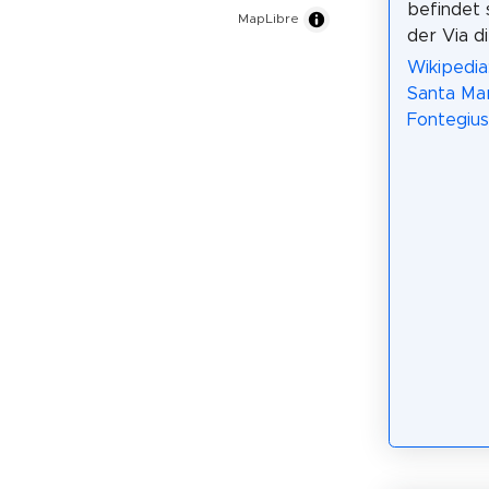
befindet s
MapLibre
der Via d
Wikipedia:
Santa Mar
Fontegius