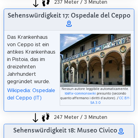
237 Meter / 3 Minuten
Sehenswürdigkeit 17: Ospedale del Ceppo
Das Krankenhaus
von Ceppo ist ein
antikes Krankenhaus
in Pistoia, das im
dreizehnten
Jahrhundert
gegründet wurde.
Nessun autore leggibile automaticamente.
Wikipedia: Ospedale
Idéfix~commonswiki
presunto (secondo
del Ceppo (IT)
quanto affermano i diritti d'autore). /
CC BY-
SA 3.0
247 Meter / 3 Minuten
Sehenswürdigkeit 18: Museo Civico