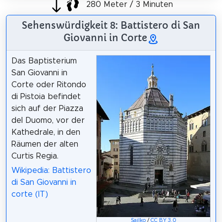
280 Meter / 3 Minuten
Sehenswürdigkeit 8: Battistero di San
Giovanni in Corte
Das Baptisterium
San Giovanni in
Corte oder Ritondo
di Pistoia befindet
sich auf der Piazza
del Duomo, vor der
Kathedrale, in den
Räumen der alten
Curtis Regia.
Wikipedia: Battistero
di San Giovanni in
corte (IT)
Sailko
/
CC BY 3.0