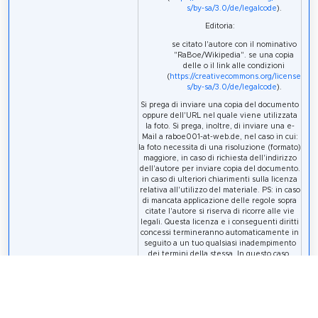
s/by-sa/3.0/de/legalcode
).
Editoria:
se citato l'autore con il nominativo
"RaBoe/Wikipedia". se una copia
delle o il link alle condizioni
(
https://creativecommons.org/license
s/by-sa/3.0/de/legalcode
).
Si prega di inviare una copia del documento
oppure dell'URL nel quale viene utilizzata
la foto. Si prega, inoltre, di inviare una e-
Mail a raboe001-at-web.de, nel caso in cui:
la foto necessita di una risoluzione (formato)
maggiore, in caso di richiesta dell'indirizzo
dell'autore per inviare copia del documento.
in caso di ulteriori chiarimenti sulla licenza
relativa all'utilizzo del materiale. PS: in caso
di mancata applicazione delle regole sopra
citate l'autore si riserva di ricorre alle vie
legali. Questa licenza e i conseguenti diritti
concessi termineranno automaticamente in
seguito a un tuo qualsiasi inadempimento
dei termini della stessa. In questo caso,
l'autore si riserva il diritto di richiedere un
decreto ingiuntivo e un risarcimento
(secondo le
tariffe di riferimento MFM
attualmente in vigore). Il titolare del
copyright può rinunciare a qualunque delle