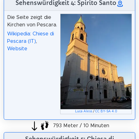
Sehenswürdigkeit 4: Spirito Santo
Die Seite zeigt die
Kirchen von Pescara.
Wikipedia: Chiese di
Pescara (IT)
,
Website
Luca Aless
/
CC BY-SA 4.0
793 Meter / 10 Minuten
Sehenswürdigkeit 5: Chiesa di