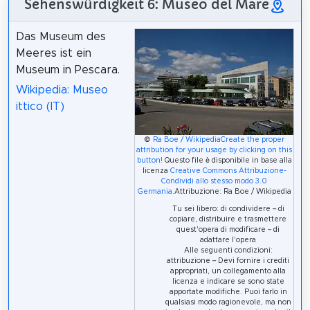
Sehenswürdigkeit 6: Museo del Mare
Das Museum des
Meeres ist ein
Museum in Pescara.
Wikipedia: Museo
ittico (IT)
©
Ra Boe / Wikipedia
Create the proper
attribution for your usage by clicking on this
button!
Questo file è disponibile in base alla
licenza
Creative Commons
Attribuzione-
Condividi allo stesso modo 3.0
Germania
.Attribuzione: Ra Boe / Wikipedia
Tu sei libero: di condividere – di
copiare, distribuire e trasmettere
quest'opera di modificare – di
adattare l'opera
Alle seguenti condizioni:
attribuzione – Devi fornire i crediti
appropriati, un collegamento alla
licenza e indicare se sono state
apportate modifiche. Puoi farlo in
qualsiasi modo ragionevole, ma non