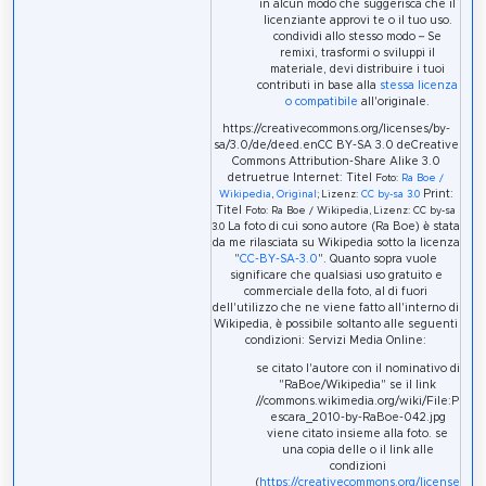
in alcun modo che suggerisca che il
licenziante approvi te o il tuo uso.
condividi allo stesso modo – Se
remixi, trasformi o sviluppi il
materiale, devi distribuire i tuoi
contributi in base alla
stessa licenza
o compatibile
all'originale.
https://creativecommons.org/licenses/by-
sa/3.0/de/deed.enCC BY-SA 3.0 deCreative
Commons Attribution-Share Alike 3.0
detruetrue Internet: Titel
Foto:
Ra Boe /
Print:
Wikipedia
,
Original
; Lizenz:
CC by-sa 3.0
Titel
Foto: Ra Boe / Wikipedia, Lizenz: CC by-sa
La foto di cui sono autore (Ra Boe) è stata
3.0
da me rilasciata su Wikipedia sotto la licenza
"
CC-BY-SA-3.0
". Quanto sopra vuole
significare che qualsiasi uso gratuito e
commerciale della foto, al di fuori
dell'utilizzo che ne viene fatto all'interno di
Wikipedia, è possibile soltanto alle seguenti
condizioni: Servizi Media Online:
se citato l'autore con il nominativo di
"RaBoe/Wikipedia" se il link
//commons.wikimedia.org/wiki/File:P
escara_2010-by-RaBoe-042.jpg
viene citato insieme alla foto. se
una copia delle o il link alle
condizioni
(
https://creativecommons.org/license