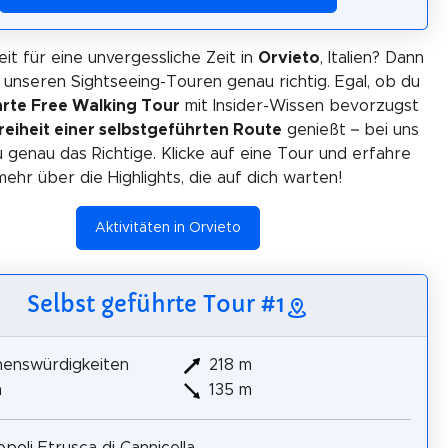
eit für eine unvergessliche Zeit in
Orvieto
, Italien? Dann
i unseren Sightseeing-Touren genau richtig. Egal, ob du
rte Free Walking Tour
mit Insider-Wissen bevorzugst
reiheit einer selbstgeführten Route
genießt – bei uns
u genau das Richtige. Klicke auf eine Tour und erfahre
mehr über die Highlights, die auf dich warten!
Aktivitäten in Orvieto
Selbst geführte Tour #1
henswürdigkeiten
218 m
m
135 m
poli Etrusca di Cannicella