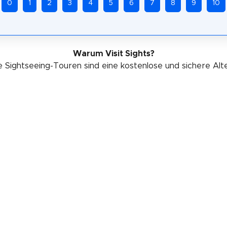
0
1
2
3
4
5
6
7
8
9
10
Warum Visit Sights?
 Sightseeing-Touren sind eine kostenlose und sichere Alt
nnst Orvieto jederzeit in deinem eigenen Tempo erkunde
Gehen etwas Gutes für deine Gesundheit.
Folge uns
FAQ
|
Impressum
|
Datenschutzerklärung
© 2019-2026 Visit Sights. Alle Rechte vorbehalten.
k. Wir verdienen eine kleine Provision, wenn du über diesen Link kaufst