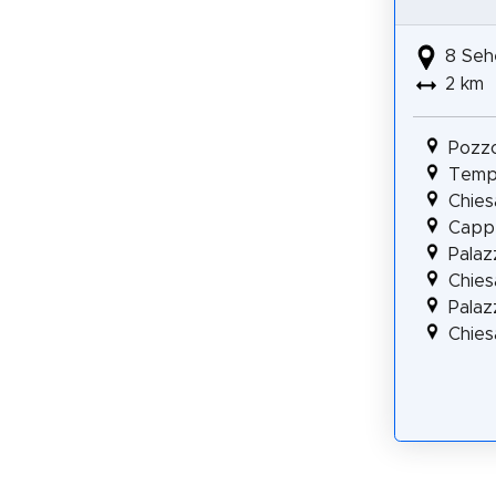
8 Seh
2 km
Pozzo
Tempi
Chies
Cappe
Palaz
Chies
Pala
Chies