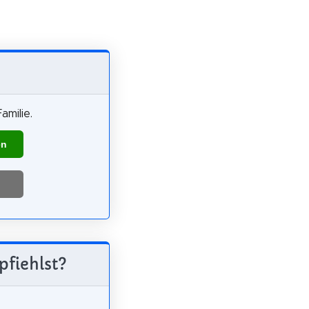
amilie.
en
pfiehlst?