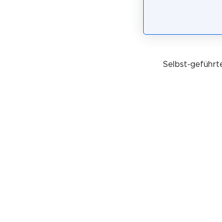
Selbst-geführte
Touren. Du ka
*: Dieser Link ist ein Affiliate-Lin