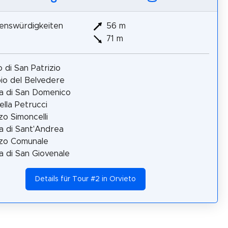
enswürdigkeiten
56 m
71 m
 di San Patrizio
o del Belvedere
a di San Domenico
lla Petrucci
zo Simoncelli
a di Sant'Andrea
zzo Comunale
a di San Giovenale
Details für Tour #2 in Orvieto