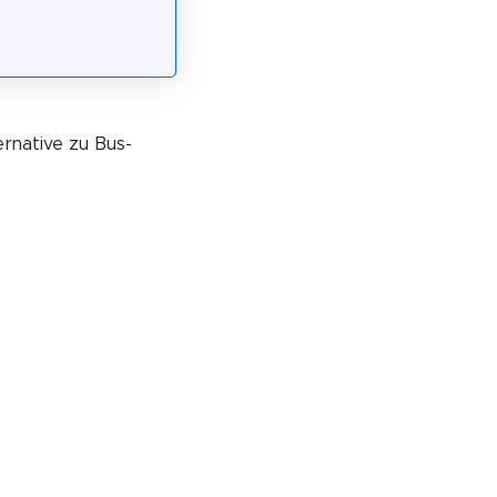
ernative zu Bus-
n! Tue mit dem
. Die Preise bleiben für dich gleich.