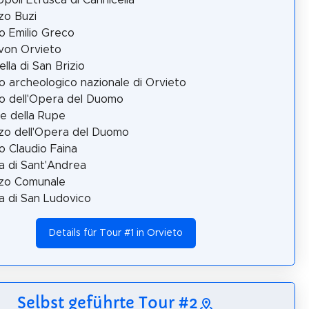
zo Buzi
 Emilio Greco
von Orvieto
lla di San Brizio
 archeologico nazionale di Orvieto
 dell'Opera del Duomo
e della Rupe
zo dell'Opera del Duomo
 Claudio Faina
a di Sant'Andrea
zzo Comunale
a di San Ludovico
Details für Tour #1 in Orvieto
Selbst geführte Tour #2