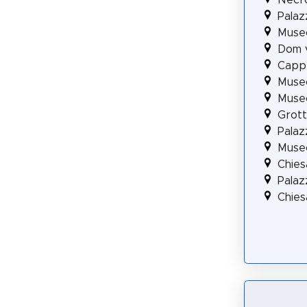
Palaz
Museo
Dom 
Cappe
Museo
Museo
Grott
Palaz
Museo
Chies
Pala
Chies