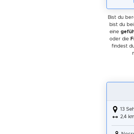
Bist du ber
bist du be
eine
gefüh
oder die
F
findest d
13 Se
2,4 k
Necro