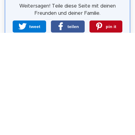
Weitersagen! Teile diese Seite mit deinen
Freunden und deiner Familie.
tweet
teilen
pin it
teilen
teilen
mail
Wie wahrscheinlich ist es, dass du uns
weiterempfiehlst?
0
1
2
3
4
5
6
7
8
9
10