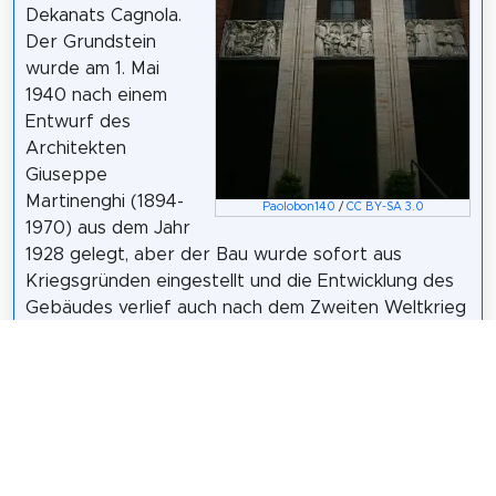
Dekanats Cagnola.
Der Grundstein
wurde am 1. Mai
1940 nach einem
Entwurf des
Architekten
Giuseppe
Martinenghi (1894-
Paolobon140
/
CC BY-SA 3.0
1970) aus dem Jahr
1928 gelegt, aber der Bau wurde sofort aus
Kriegsgründen eingestellt und die Entwicklung des
Gebäudes verlief auch nach dem Zweiten Weltkrieg
unruhig, so dass die Arbeiten erst 1954 wieder
aufgenommen wurden und im folgenden Jahr die
Erhebung zum Pfarrsitz gewährt wurde. am 13.
Oktober 1955 durch den damaligen Erzbischof von
Mailand, Montini, den späteren Papst Paul VI. 1976
stürzte die Decke komplett ein und musste neu
aufgebaut werden. Weitere Verbesserungen und