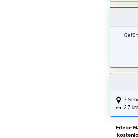
Gefüh
7 Seh
2,7 k
Erlebe M
kostenl