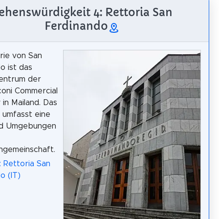
ehenswürdigkeit 4: Rettoria San
Ferdinando
rie von San
o ist das
zentrum der
coni Commercial
 in Mailand. Das
 umfasst eine
nd Umgebungen
ngemeinschaft.
: Rettoria San
o (IT)