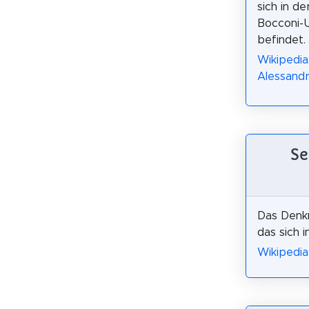
sich in d
Bocconi-U
befindet.
Wikipedia
Alessandr
Se
Das Denkm
das sich i
Wikipedia