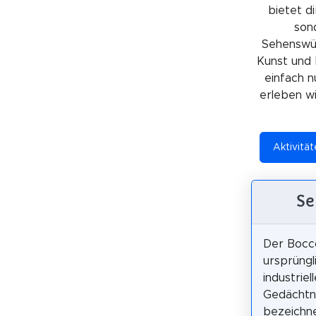
bietet di
sond
Sehenswürd
Kunst und 
einfach n
erleben wil
Aktivität
Se
Der Bocco
ursprüngl
industriel
Gedächtn
bezeichne