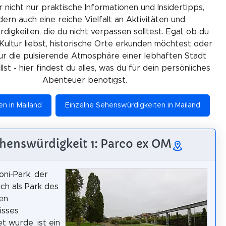
r nicht nur praktische Informationen und Insidertipps,
ern auch eine reiche Vielfalt an Aktivitäten und
igkeiten, die du nicht verpassen solltest. Egal, ob du
Kultur liebst, historische Orte erkunden möchtest oder
ur die pulsierende Atmosphäre einer lebhaften Stadt
lst - hier findest du alles, was du für dein persönliches
Abenteuer benötigst.
en in Mailand
Einzelne Sehenswürdigkeiten in Mailand
henswürdigkeit 1: Parco ex OM
ni-Park, der
ich als Park des
len
isses
t wurde, ist ein