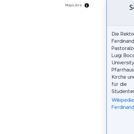
S
MapLibre
Die Rekto
Ferdinand
Pastoral
Luigi Boc
University
Pfarrhaus
Kirche u
für die
Studente
Wikipedia
Ferdinand