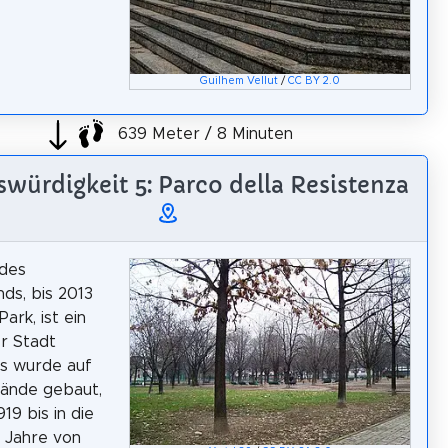
Guilhem Vellut
/
CC BY 2.0
639 Meter / 8 Minuten
würdigkeit 5: Parco della Resistenza
 des
ds, bis 2013
Park, ist ein
er Stadt
Es wurde auf
lände gebaut,
19 bis in die
 Jahre von