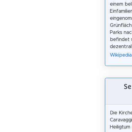
einem bel
Einfamilie
eingenomm
Grünfläch
Parks nac
befindet 
dezentral
Wikipedia:
Se
Die Kirch
Caravaggi
Heiligtum 