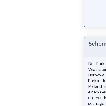
Sehens
Der Park
Widerstan
Baravalle 
Park in d
Mailand. 
einem Ge
das von 19
sechziger