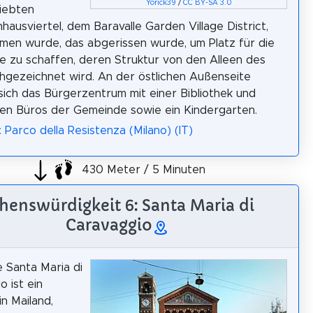
Yorick39
/
CC BY-SA 3.0
iebten
nhausviertel, dem Baravalle Garden Village District,
en wurde, das abgerissen wurde, um Platz für die
e zu schaffen, deren Struktur von den Alleen des
hgezeichnet wird. An der östlichen Außenseite
sich das Bürgerzentrum mit einer Bibliothek und
en Büros der Gemeinde sowie ein Kindergarten.
 Parco della Resistenza (Milano) (IT)
430 Meter / 5 Minuten
henswürdigkeit 6: Santa Maria di
Caravaggio
e Santa Maria di
o ist ein
in Mailand,