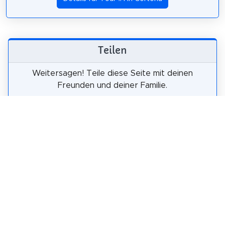
Teilen
Weitersagen! Teile diese Seite mit deinen
Freunden und deiner Familie.
tweet
teilen
pin it
teilen
teilen
mail
Wie wahrscheinlich ist es, dass du uns
weiterempfiehlst?