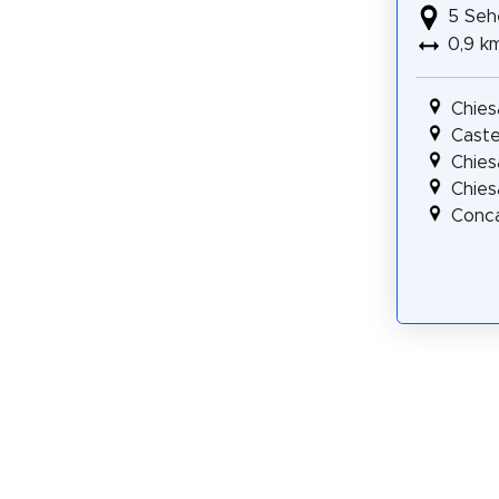
5 Seh
0,9 k
Chies
Caste
Chies
Chies
Conca