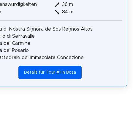
enswürdigkeiten
36 m
m
84 m
a di Nostra Signora de Sos Regnos Altos
llo di Serravalle
a del Carmine
a del Rosario
ttedrale dell'Immacolata Concezione
Details für Tour #1 in Bosa