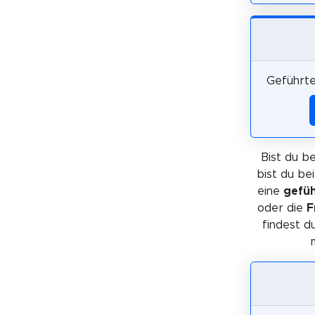
Geführte
Bist du be
bist du be
eine
gefüh
oder die
F
findest d