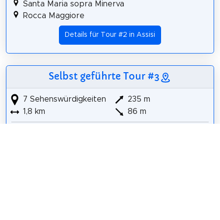
Santa Maria sopra Minerva
Rocca Maggiore
Details für Tour #2 in Assisi
Selbst geführte Tour #3
7 Sehenswürdigkeiten
235 m
1,8 km
86 m
Museo del Tesoro della Basilica di San Francesco
e Collezione Perkins
Basilica di San Francesco d'Assisi
Basilica inferiore di San Francesco d'Assisi
Basilica superiore di San Francesco d'Assisi
Museo missionario indios
Chiesa di Santo Stefano
Rocca Maggiore