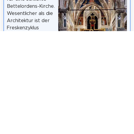
Bettelordens-Kirche.
Wesentlicher als die
Architektur ist der
Freskenzyklus
Legende vom
Wahren Kreuz von
Piero della
Francesca aus dem
15. Jahrhundert, der
den Ruhm dieser
Kirche begründet. 1955 erhielt sie den Rang einer
Basilica minor.
Wikipedia: San Francesco (Arezzo) (DE)
,
Website
Teilen
Weitersagen! Teile diese Seite mit deinen