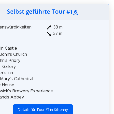
Selbst geführte Tour #1
enswürdigkeiten
38 m
37 m
in Castle
 John's Church
ohn's Priory
r Gallery
er's Inn
 Mary's Cathedral
e House
wick's Brewery Experience
rancis Abbey
Details für Tour #1 in Kilkenny