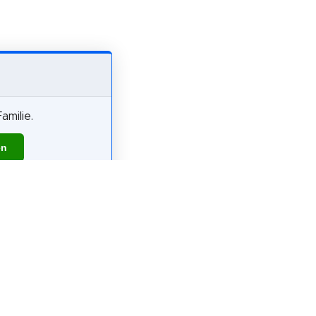
amilie.
en
pfiehlst?