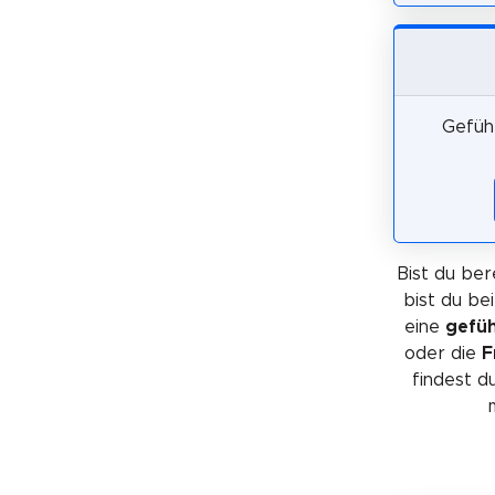
Geführ
Bist du ber
bist du be
eine
gefüh
oder die
F
findest d