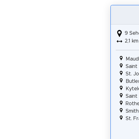
9 Seh
2,1 km
Maudl
Saint
St. J
Butle
Kytel
Saint
Roth
Smith
St. F