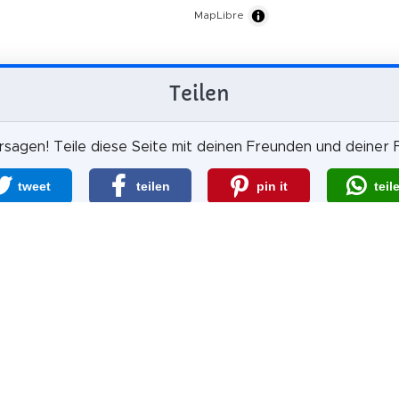
MapLibre
Teilen
sagen! Teile diese Seite mit deinen Freunden und deiner F
tweet
teilen
pin it
teil
teilen
mail
scheinlich ist es, dass du uns weiterem