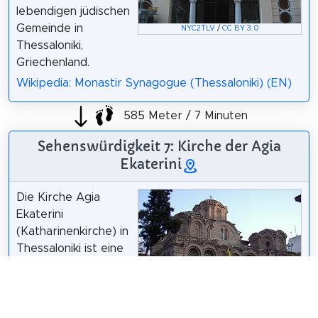
lebendigen jüdischen
Gemeinde in
NYC2TLV
/
CC BY 3.0
Thessaloniki,
Griechenland.
Wikipedia: Monastir Synagogue (Thessaloniki) (EN)
585 Meter / 7 Minuten
Sehenswürdigkeit 7: Kirche der Agia
Ekaterini
Die Kirche Agia
Ekaterini
(Katharinenkirche) in
Thessaloniki ist eine
byzantinische Kirche
aus dem späten 13.
Jahrhundert. Sie
liegt im Nordwestteil