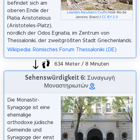
befindet sich am
oberen Ende der
Leandro Neumann Ciuffo
from Rio de
Platia Aristotelous
Janeiro, Brazil /
CC BY 2.0
(Aristoteles-Platz),
nördlich der Odos Egnatia, im Zentrum von
Thessaloniki, der zweitgrößten Stadt Griechenlands.
Wikipedia: Römisches Forum Thessaloniki (DE)
634 Meter / 8 Minuten
Sehenswürdigkeit 6: Συναγωγή
Μοναστηριωτών
Die Monastir-
Synagoge ist eine
ehemalige
orthodoxe jüdische
Gemeinde und
Synagoge der einst