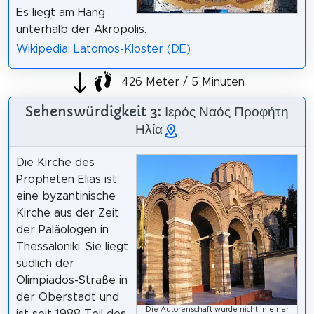
Es liegt am Hang
unterhalb der Akropolis.
Wikipedia: Latomos-Kloster (DE)
426 Meter / 5 Minuten
Sehenswürdigkeit 3: Ιερός Ναός Προφήτη
Ηλία
Die Kirche des
Propheten Elias ist
eine byzantinische
Kirche aus der Zeit
der Paläologen in
Thessaloniki. Sie liegt
südlich der
Olimpiados-Straße in
der Oberstadt und
Die Autorenschaft wurde nicht in einer
ist seit 1988 Teil des