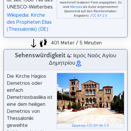
maschinell lesbaren Form angegeben. Es
UNESCO-Welterbes.
wird
Marsyas
als Autor angenommen
(basierend auf den Rechteinhaber-
Wikipedia: Kirche
Angaben). /
CC BY 2.5
des Propheten Elias
(Thessaloniki) (DE)
401 Meter / 5 Minuten
Sehenswürdigkeit 4: Ιερός Ναός Αγίου
Δημητρίου
Die Kirche Hagios
Demetrios oder
einfach
Demetriosbasilika ist
eine dem heiligen
Demetrios von
Thessaloniki
geweihte
Ωριγένης
/
CC BY-SA 3.0