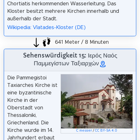
Chortiatis herkommenden Wasserleitung. Das
Kloster besitzt mehrere Kirchen innerhalb und
außerhalb der Stadt.
Wikipedia: Vlatades-Kloster (DE)
641 Meter / 8 Minuten
Sehenswürdigkeit 15: Ιερός Ναός
Παμμεγίστων Ταξιαρχών
Die Pammegistoi
Taxiarches Kirche ist
eine byzantinische
Kirche in der
Oberstadt von
Thessaloniki,
Griechenland. Die
Kirche wurde im 14.
C messier
/
CC BY-SA 4.0
Jahrhundert erbaut