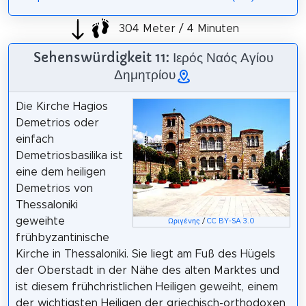
304 Meter / 4 Minuten
Sehenswürdigkeit 11: Ιερός Ναός Αγίου
Δημητρίου
Die Kirche Hagios
Demetrios oder
einfach
Demetriosbasilika ist
eine dem heiligen
Demetrios von
Thessaloniki
geweihte
Ωριγένης
/
CC BY-SA 3.0
frühbyzantinische
Kirche in Thessaloniki. Sie liegt am Fuß des Hügels
der Oberstadt in der Nähe des alten Marktes und
ist diesem frühchristlichen Heiligen geweiht, einem
der wichtigsten Heiligen der griechisch-orthodoxen