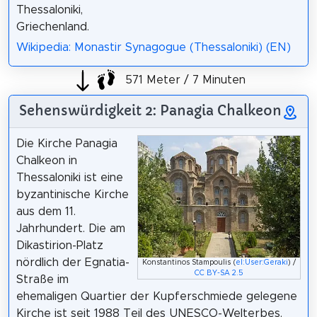
Thessaloniki,
Griechenland.
Wikipedia: Monastir Synagogue (Thessaloniki) (EN)
571 Meter / 7 Minuten
Sehenswürdigkeit 2: Panagia Chalkeon
Die Kirche Panagia
Chalkeon in
Thessaloniki ist eine
byzantinische Kirche
aus dem 11.
Jahrhundert. Die am
Dikastirion-Platz
nördlich der Egnatia-
Konstantinos Stampoulis (
el:User:Geraki
) /
CC BY-SA 2.5
Straße im
ehemaligen Quartier der Kupferschmiede gelegene
Kirche ist seit 1988 Teil des UNESCO-Welterbes.