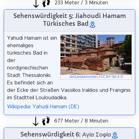
233 Meter / 3 Minuten
Sehenswürdigkeit 5: Jiahoudi Hamam
Türkisches Bad
Yahudi Hamam ist ein
ehemaliges
türkisches Bad in
der
nordgriechischen
Stadt Thessaloniki.
JanLandschreiber
/
CC BY-SA 4.0
Es befindet sich an
der Ecke der Straßen Vassilios Iraklios und Franginis
im Stadtteil Louloudadika.
Wikipedia: Yahudi Hamam (DE)
677 Meter / 8 Minuten
Sehenswürdigkeit 6: Αγία Σοφία