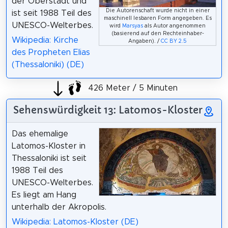
der Oberstadt und
Die Autorenschaft wurde nicht in einer
ist seit 1988 Teil des
maschinell lesbaren Form angegeben. Es
UNESCO-Welterbes.
wird
Marsyas
als Autor angenommen
(basierend auf den Rechteinhaber-
Wikipedia: Kirche
Angaben). /
CC BY 2.5
des Propheten Elias
(Thessaloniki) (DE)
426 Meter / 5 Minuten
Sehenswürdigkeit 13: Latomos-Kloster
Das ehemalige
Latomos-Kloster in
Thessaloniki ist seit
1988 Teil des
UNESCO-Welterbes.
Es liegt am Hang
unterhalb der Akropolis.
Wikipedia: Latomos-Kloster (DE)