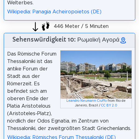
Welterbes.
Wikipedia: Panagia Acheiropoietos (DE)
446 Meter / 5 Minuten
Sehenswürdigkeit 10: Ρωμαϊκή Αγορά
Das Römische Forum
Thessaloniki ist das
antike Forum der
Stadt aus der
Römerzeit. Es
befindet sich am
oberen Ende der
Leandro Neumann Ciuffo
from Rio de
Platia Aristotelous
Janeiro, Brazil /
CC BY 2.0
(Aristoteles-Platz),
nördlich der Odos Egnatia, im Zentrum von
Thessaloniki, der zweitgrößten Stadt Griechenlands.
Wikipedia: Römisches Forum Thessaloniki (DE)