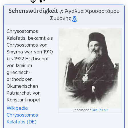
Sehenswürdigkeit 7: Άγαλμα Χρυσοστόμου
Σμύρνης
Chrysostomos
Kalafatis, bekannt als
Chrysostomos von
Smyrna war von 1910
bis 1922 Erzbischof
von Izmir im
griechisch-
orthodoxen
Ökumenischen
Patriarchat von
Konstantinopel.
Wikipedia:
unbekannt /
Bild-PD-alt
Chrysostomos
Kalafatis (DE)