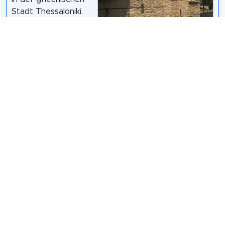
Stadt Thessaloniki.
Sie besitzt
bedeutende
Wandmalereien aus
dem Anfang des 14. Jahrhunderts und gehört mit
verschiedenen anderen Objekten in Thessaloniki
unter der zusammenfassenden Bezeichnung
Frühchristliche und byzantinische Bauten in
Thessaloniki zum UNESCO-Welterbe.
Wikipedia: Hagios Nikolaos Orfanos (DE)
Teilen
Weitersagen! Teile diese Seite mit deinen
Freunden und deiner Familie.
tweet
teilen
pin it