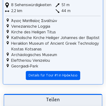
8 Sehenswürdigkeiten
51 m
2,2 km
44 m
Άγιος Ματθαίος Σιναϊτών
Venezianische Loggia
Kirche des Heiligen Titus
Katholische Kirche Heiliger Johannes der Baptist
Heraklion Museum of Ancient Greek Technology
Kostas Kotsanas
Archäologisches Museum
Eleftheriou Venizelou
Georgiadi-Park
Details für Tour #1 in Ηράκλειο
Teilen