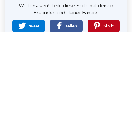
Weitersagen! Teile diese Seite mit deinen
Freunden und deiner Familie.
tweet
teilen
pin it
teilen
teilen
mail
Wie wahrscheinlich ist es, dass du uns
weiterempfiehlst?
0
1
2
3
4
5
6
7
8
9
10