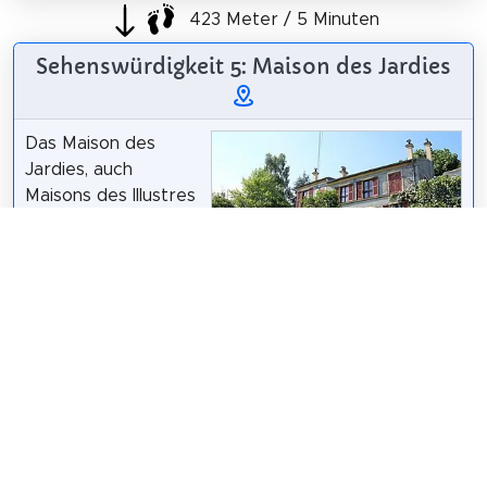
423 Meter / 5 Minuten
Sehenswürdigkeit 5: Maison des Jardies
Das Maison des
Jardies, auch
Maisons des Illustres
genannt, ist eine
Residenz in Sèvres
im Departement
Maison des Jardies (Officiel) - Centre des
Hauts-de-Seine. Es
monuments nationaux
/
CC BY-SA 4.0
enthält
verschiedene Gegenstände und Dokumente, die mit
Léon Gambetta, einem seiner berühmten Besitzer,
in Verbindung stehen.
Wikipedia: Maison des Jardies (FR)