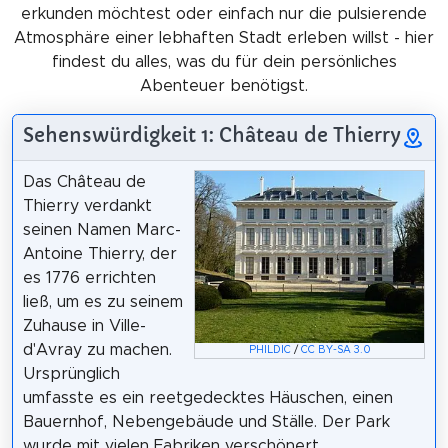
erkunden möchtest oder einfach nur die pulsierende
Atmosphäre einer lebhaften Stadt erleben willst - hier
findest du alles, was du für dein persönliches
Abenteuer benötigst.
Sehenswürdigkeit 1: Château de Thierry
Das Château de
Thierry verdankt
seinen Namen Marc-
Antoine Thierry, der
es 1776 errichten
ließ, um es zu seinem
Zuhause in Ville-
d'Avray zu machen.
PHILDIC
/
CC BY-SA 3.0
Ursprünglich
umfasste es ein reetgedecktes Häuschen, einen
Bauernhof, Nebengebäude und Ställe. Der Park
wurde mit vielen Fabriken verschönert.